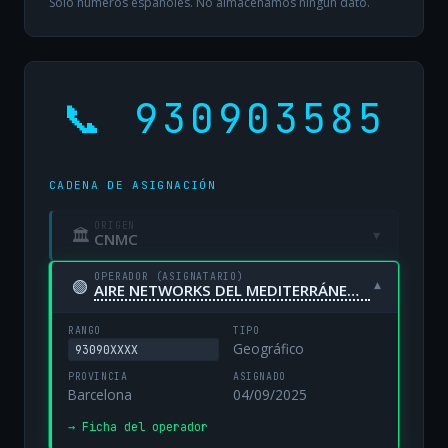
Solo números españoles. No almacenamos ningún dato.
📞 930903585
CADENA DE ASIGNACIÓN
ORIGEN
🏛
▾
CNMC
OPERADOR (ASIGNATARIO)
🟢
▾
AIRE NETWORKS DEL MEDITERRÁNEO, S.L. UNIPERSONAL
RANGO
TIPO
Geográfico
93090XXXX
PROVINCIA
ASIGNADO
Barcelona
04/09/2025
→ Ficha del operador