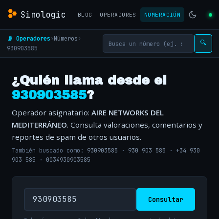
Sinologic
BLOG
OPERADORES
NUMERACIÓN
📡 Operadores
›
Números
›
🔍
930903585
¿Quién llama desde el
930903585
?
Operador asignatario:
AIRE NETWORKS DEL
MEDITERRÁNEO
. Consulta valoraciones, comentarios y
reportes de spam de otros usuarios.
También buscado como:
930903585
·
930 903 585
·
+34 930
903 585
·
0034930903585
Consultar