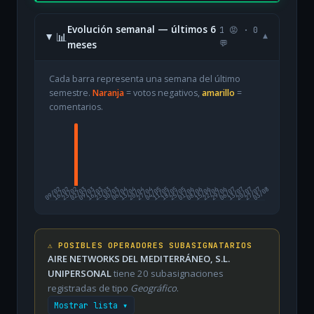
Evolución semanal — últimos 6
1 😡 · 0
📊
▾
meses
💬
Cada barra representa una semana del último
semestre.
Naranja
= votos negativos,
amarillo
=
comentarios.
09/02
16/02
23/02
02/03
09/03
16/03
23/03
30/03
06/04
13/04
20/04
27/04
04/05
11/05
18/05
25/05
01/06
08/06
15/06
22/06
29/06
06/07
13/07
20/07
27/07
03/08
⚠️ POSIBLES OPERADORES SUBASIGNATARIOS
AIRE NETWORKS DEL MEDITERRÁNEO, S.L.
UNIPERSONAL
tiene 20 subasignaciones
registradas de tipo
Geográfico
.
Mostrar lista ▾