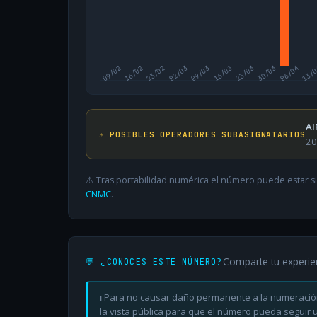
09/02
16/02
23/02
02/03
09/03
16/03
23/03
30/03
06/04
13/
AI
⚠️ POSIBLES OPERADORES SUBASIGNATARIOS
20
⚠️ Tras portabilidad numérica el número puede estar si
CNMC
.
Comparte tu experie
💬 ¿CONOCES ESTE NÚMERO?
ℹ️ Para no causar daño permanente a la numeració
la vista pública para que el número pueda seguir ut