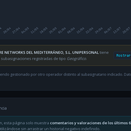
04
20/04
27/04
04/05
11/05
18/05
25/05
01/06
08/06
15/06
22/06
29/06
06/07
13/07
20/07
RE NETWORKS DEL MEDITERRÁNEO, S.L. UNIPERSONAL
tiene
Mostrar
 subasignaciones registradas de tipo
Geográfico
.
endo gestionado por otro operador distinto al subasignatario indicado. Datos
ncia
n, esta página solo muestra
comentarios y valoraciones de los últimos 
ilizándose sin arrastrar un historial negativo indefinido.