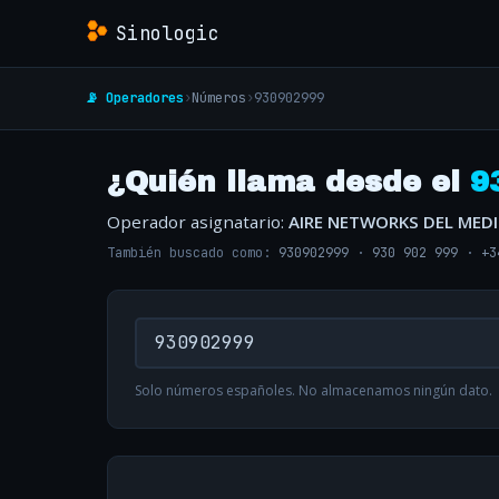
Sinologic
📡 Operadores
›
Números
›
930902999
¿Quién llama desde el
9
Operador asignatario:
AIRE NETWORKS DEL MED
También buscado como:
930902999
·
930 902 999
·
+3
Solo números españoles. No almacenamos ningún dato.