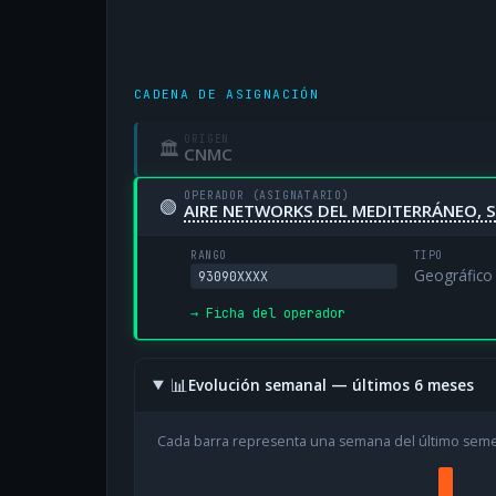
CADENA DE ASIGNACIÓN
ORIGEN
🏛
CNMC
OPERADOR (ASIGNATARIO)
🟢
AIRE NETWORKS DEL MEDITERRÁNEO, S
RANGO
TIPO
Geográfico
93090XXXX
→ Ficha del operador
📊
Evolución semanal — últimos 6 meses
Cada barra representa una semana del último sem