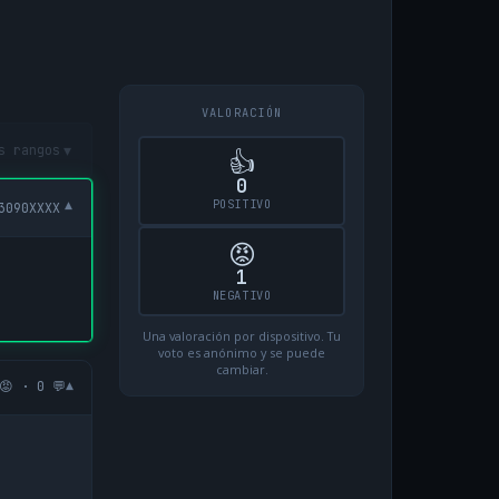
VALORACIÓN
▾
s rangos
👍
0
POSITIVO
▾
3090XXXX
😡
1
NEGATIVO
Una valoración por dispositivo. Tu
voto es anónimo y se puede
cambiar.
▾
😡 · 0 💬