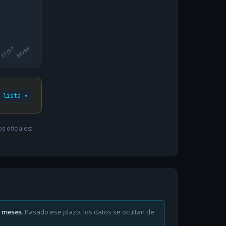
27/07
03/08
 lista ▾
 oficiales:
6 meses
. Pasado ese plazo, los datos se ocultan de