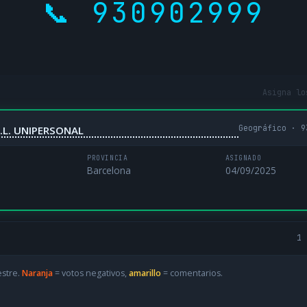
📞 930902999
Asigna lo
Geográfico · 9
.L. UNIPERSONAL
PROVINCIA
ASIGNADO
Barcelona
04/09/2025
1 
estre.
Naranja
= votos negativos,
amarillo
= comentarios.