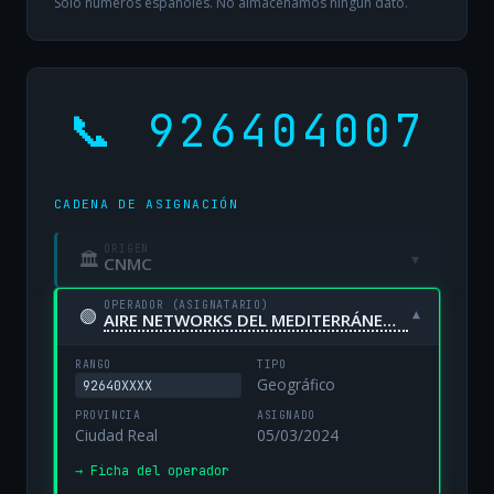
Solo números españoles. No almacenamos ningún dato.
📞 926404007
CADENA DE ASIGNACIÓN
ORIGEN
🏛
▾
CNMC
OPERADOR (ASIGNATARIO)
🟢
▾
AIRE NETWORKS DEL MEDITERRÁNEO, S.L. UNIPERSONAL
RANGO
TIPO
Geográfico
92640XXXX
PROVINCIA
ASIGNADO
Ciudad Real
05/03/2024
→ Ficha del operador