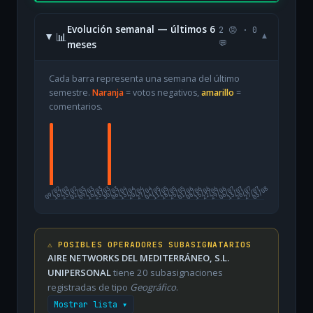
Evolución semanal — últimos 6
2 😡 · 0
📊
▾
meses
💬
Cada barra representa una semana del último
semestre.
Naranja
= votos negativos,
amarillo
=
comentarios.
09/02
16/02
23/02
02/03
09/03
16/03
23/03
30/03
06/04
13/04
20/04
27/04
04/05
11/05
18/05
25/05
01/06
08/06
15/06
22/06
29/06
06/07
13/07
20/07
27/07
03/08
⚠️ POSIBLES OPERADORES SUBASIGNATARIOS
AIRE NETWORKS DEL MEDITERRÁNEO, S.L.
UNIPERSONAL
tiene 20 subasignaciones
registradas de tipo
Geográfico
.
Mostrar lista ▾