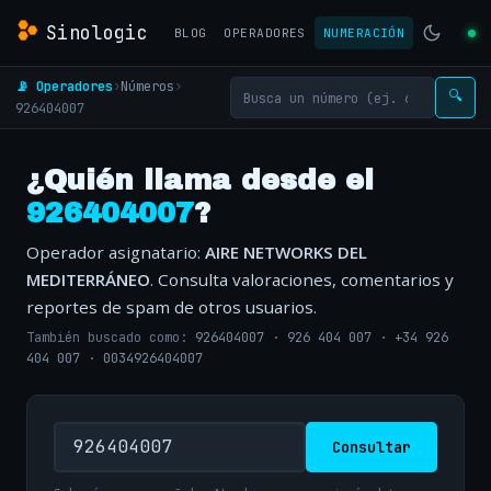
Sinologic
BLOG
OPERADORES
NUMERACIÓN
📡 Operadores
›
Números
›
🔍
926404007
¿Quién llama desde el
926404007
?
Operador asignatario:
AIRE NETWORKS DEL
MEDITERRÁNEO
. Consulta valoraciones, comentarios y
reportes de spam de otros usuarios.
También buscado como:
926404007
·
926 404 007
·
+34 926
404 007
·
0034926404007
Consultar