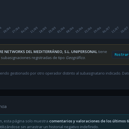
04
20/04
27/04
04/05
11/05
18/05
25/05
01/06
08/06
15/06
22/06
29/06
06/07
13/07
20/07
RE NETWORKS DEL MEDITERRÁNEO, S.L. UNIPERSONAL
tiene
Mostrar
 subasignaciones registradas de tipo
Geográfico
.
endo gestionado por otro operador distinto al subasignatario indicado. Datos
ncia
n, esta página solo muestra
comentarios y valoraciones de los últimos 
ilizándose sin arrastrar un historial negativo indefinido.