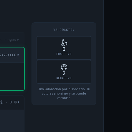
VALORACIÓN
▾
s rangos
👍
0
POSITIVO
▾
2429XXXX
😡
2
NEGATIVO
Una valoración por dispositivo. Tu
voto es anónimo y se puede
cambiar.
▾
😡 · 0 💬