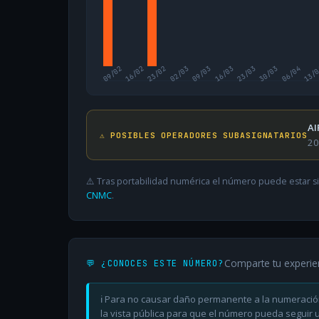
09/02
16/02
23/02
02/03
09/03
16/03
23/03
30/03
06/04
13/
AI
⚠️ POSIBLES OPERADORES SUBASIGNATARIOS
20
⚠️ Tras portabilidad numérica el número puede estar si
CNMC
.
Comparte tu experie
💬 ¿CONOCES ESTE NÚMERO?
ℹ️ Para no causar daño permanente a la numeració
la vista pública para que el número pueda seguir ut