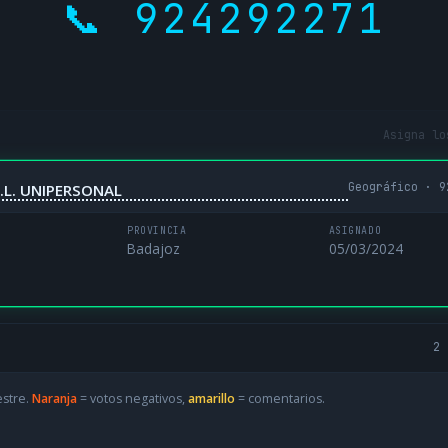
📞 924292271
Asigna lo
Geográfico · 9
.L. UNIPERSONAL
PROVINCIA
ASIGNADO
Badajoz
05/03/2024
2 
estre.
Naranja
= votos negativos,
amarillo
= comentarios.