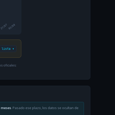
27/07
03/08
 lista ▾
 oficiales:
6 meses
. Pasado ese plazo, los datos se ocultan de