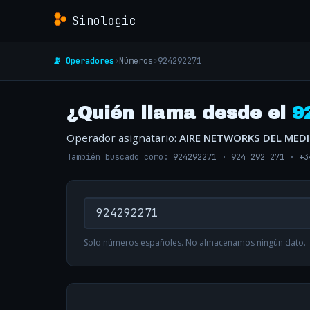
Sinologic
📡 Operadores
›
Números
›
924292271
¿Quién llama desde el
9
Operador asignatario:
AIRE NETWORKS DEL MED
También buscado como:
924292271
·
924 292 271
·
+3
Solo números españoles. No almacenamos ningún dato.