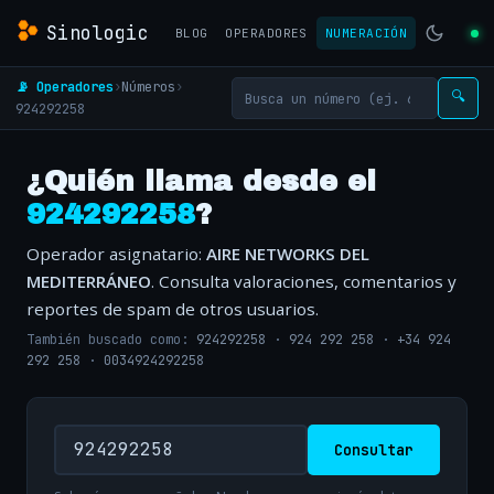
Sinologic
BLOG
OPERADORES
NUMERACIÓN
📡 Operadores
›
Números
›
🔍
924292258
¿Quién llama desde el
924292258
?
Operador asignatario:
AIRE NETWORKS DEL
MEDITERRÁNEO
. Consulta valoraciones, comentarios y
reportes de spam de otros usuarios.
También buscado como:
924292258
·
924 292 258
·
+34 924
292 258
·
0034924292258
Consultar