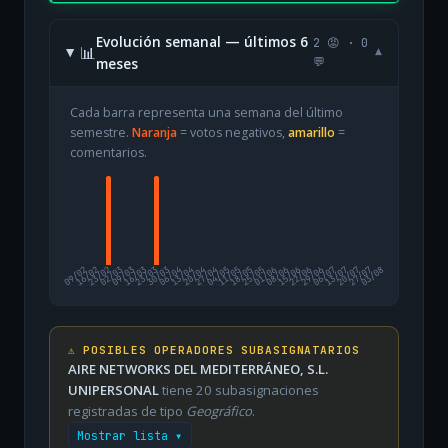
Evolución semanal — últimos 6
2 😡 · 0
📊
▾
meses
💬
Cada barra representa una semana del último
semestre.
Naranja
= votos negativos,
amarillo
=
comentarios.
09/02
16/02
23/02
02/03
09/03
16/03
23/03
30/03
06/04
13/04
20/04
27/04
04/05
11/05
18/05
25/05
01/06
08/06
15/06
22/06
29/06
06/07
13/07
20/07
27/07
03/08
⚠️ POSIBLES OPERADORES SUBASIGNATARIOS
AIRE NETWORKS DEL MEDITERRÁNEO, S.L.
UNIPERSONAL
tiene 20 subasignaciones
registradas de tipo
Geográfico
.
Mostrar lista ▾