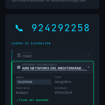
Solo números españoles. No almacenamos ningún dato.
📞 924292258
CADENA DE ASIGNACIÓN
ORIGEN
🏛
▾
CNMC
OPERADOR (ASIGNATARIO)
🟢
▾
AIRE NETWORKS DEL MEDITERRÁNEO, S.L. UNIPERSONAL
RANGO
TIPO
Geográfico
92429XXXX
PROVINCIA
ASIGNADO
Badajoz
05/03/2024
→ Ficha del operador