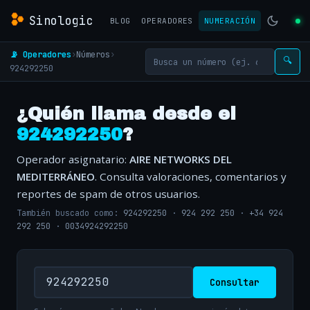
Sinologic
BLOG
OPERADORES
NUMERACIÓN
📡 Operadores
›
Números
›
🔍
924292250
¿Quién llama desde el
924292250
?
Operador asignatario:
AIRE NETWORKS DEL
MEDITERRÁNEO
. Consulta valoraciones, comentarios y
reportes de spam de otros usuarios.
También buscado como:
924292250
·
924 292 250
·
+34 924
292 250
·
0034924292250
Consultar