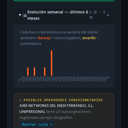
Evolución semanal — últimos 6
6 😡 · 0
📊
▾
meses
💬
Cada barra representa una semana del último
semestre.
Naranja
= votos negativos,
amarillo
=
comentarios.
09/02
16/02
23/02
02/03
09/03
16/03
23/03
30/03
06/04
13/04
20/04
27/04
04/05
11/05
18/05
25/05
01/06
08/06
15/06
22/06
29/06
06/07
13/07
20/07
27/07
03/08
⚠️ POSIBLES OPERADORES SUBASIGNATARIOS
AIRE NETWORKS DEL MEDITERRÁNEO, S.L.
UNIPERSONAL
tiene 20 subasignaciones
registradas de tipo
Geográfico
.
Mostrar lista ▾