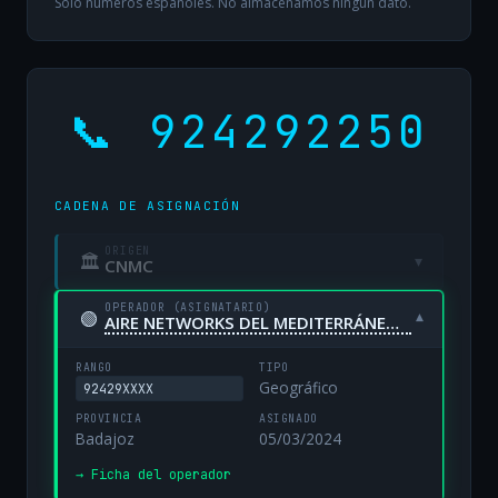
Solo números españoles. No almacenamos ningún dato.
📞 924292250
CADENA DE ASIGNACIÓN
ORIGEN
🏛
▾
CNMC
OPERADOR (ASIGNATARIO)
🟢
▾
AIRE NETWORKS DEL MEDITERRÁNEO, S.L. UNIPERSONAL
RANGO
TIPO
Geográfico
92429XXXX
PROVINCIA
ASIGNADO
Badajoz
05/03/2024
→ Ficha del operador