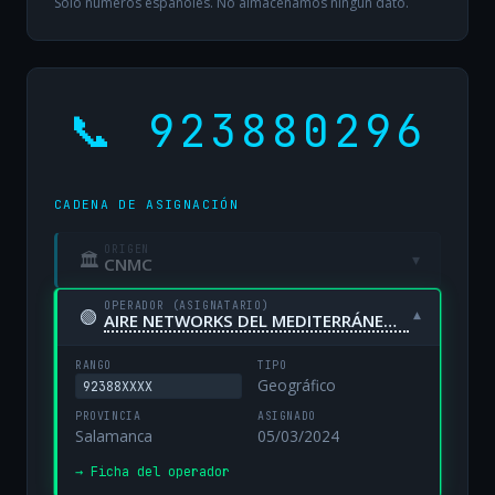
Solo números españoles. No almacenamos ningún dato.
📞 923880296
CADENA DE ASIGNACIÓN
ORIGEN
🏛
▾
CNMC
OPERADOR (ASIGNATARIO)
🟢
▾
AIRE NETWORKS DEL MEDITERRÁNEO, S.L. UNIPERSONAL
RANGO
TIPO
Geográfico
92388XXXX
PROVINCIA
ASIGNADO
Salamanca
05/03/2024
→ Ficha del operador