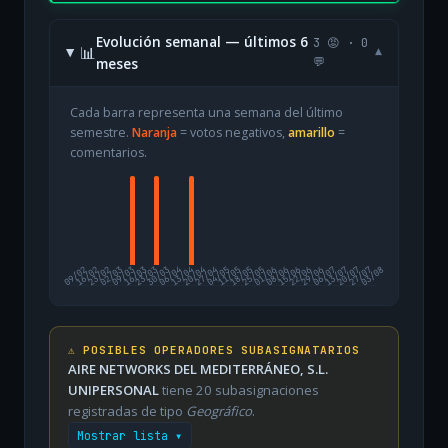
Evolución semanal — últimos 6
3 😡 · 0
📊
▾
meses
💬
Cada barra representa una semana del último
semestre.
Naranja
= votos negativos,
amarillo
=
comentarios.
09/02
16/02
23/02
02/03
09/03
16/03
23/03
30/03
06/04
13/04
20/04
27/04
04/05
11/05
18/05
25/05
01/06
08/06
15/06
22/06
29/06
06/07
13/07
20/07
27/07
03/08
⚠️ POSIBLES OPERADORES SUBASIGNATARIOS
AIRE NETWORKS DEL MEDITERRÁNEO, S.L.
UNIPERSONAL
tiene 20 subasignaciones
registradas de tipo
Geográfico
.
Mostrar lista ▾