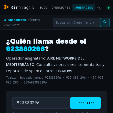
Sinologic
BLOG
OPERADORES
NUMERACIÓN
📡 Operadores
›
Números
›
🔍
923880296
¿Quién llama desde el
923880296
?
Operador asignatario:
AIRE NETWORKS DEL
MEDITERRÁNEO
. Consulta valoraciones, comentarios y
reportes de spam de otros usuarios.
También buscado como:
923880296
·
923 880 296
·
+34 923
880 296
·
0034923880296
Consultar