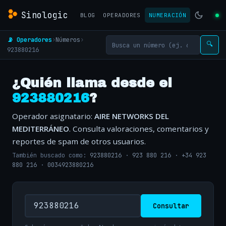
Sinologic
BLOG
OPERADORES
NUMERACIÓN
📡 Operadores
›
Números
›
🔍
923880216
¿Quién llama desde el
923880216
?
Operador asignatario:
AIRE NETWORKS DEL
MEDITERRÁNEO
. Consulta valoraciones, comentarios y
reportes de spam de otros usuarios.
También buscado como:
923880216
·
923 880 216
·
+34 923
880 216
·
0034923880216
Consultar