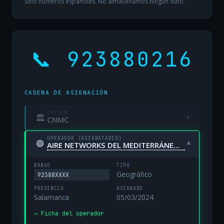
Solo números españoles. No almacenamos ningún dato.
📞 923880216
CADENA DE ASIGNACIÓN
ORIGEN
🏛
▾
CNMC
OPERADOR (ASIGNATARIO)
🟢
▾
AIRE NETWORKS DEL MEDITERRÁNEO, S.L. UNIPERSONAL
RANGO
TIPO
Geográfico
92388XXXX
PROVINCIA
ASIGNADO
Salamanca
05/03/2024
→ Ficha del operador