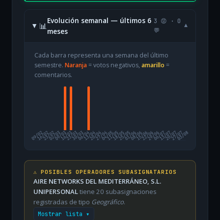
Evolución semanal — últimos 6
3 😡 · 0
📊
▾
meses
💬
Cada barra representa una semana del último
semestre.
Naranja
= votos negativos,
amarillo
=
comentarios.
09/02
16/02
23/02
02/03
09/03
16/03
23/03
30/03
06/04
13/04
20/04
27/04
04/05
11/05
18/05
25/05
01/06
08/06
15/06
22/06
29/06
06/07
13/07
20/07
27/07
03/08
⚠️ POSIBLES OPERADORES SUBASIGNATARIOS
AIRE NETWORKS DEL MEDITERRÁNEO, S.L.
UNIPERSONAL
tiene 20 subasignaciones
registradas de tipo
Geográfico
.
Mostrar lista ▾