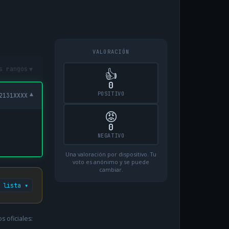
VALORACIÓN
▾
s rangos
👍
0
POSITIVO
▾
2131XXXX
😡
0
NEGATIVO
Una valoración por dispositivo. Tu
voto es anónimo y se puede
cambiar.
 lista ▾
 oficiales: