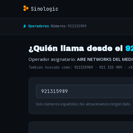
Sinologic
📡 Operadores
›
Números
›
921315989
¿Quién llama desde el
9
Operador asignatario:
AIRE NETWORKS DEL MED
También buscado como:
921315989
·
921 315 989
·
+3
Solo números españoles. No almacenamos ningún dato.