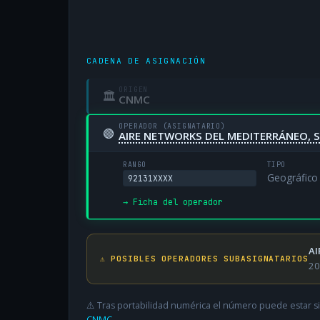
CADENA DE ASIGNACIÓN
ORIGEN
🏛
CNMC
OPERADOR (ASIGNATARIO)
🟢
AIRE NETWORKS DEL MEDITERRÁNEO, S
RANGO
TIPO
Geográfico
92131XXXX
→ Ficha del operador
AI
⚠️ POSIBLES OPERADORES SUBASIGNATARIOS
20
⚠️ Tras portabilidad numérica el número puede estar si
CNMC
.