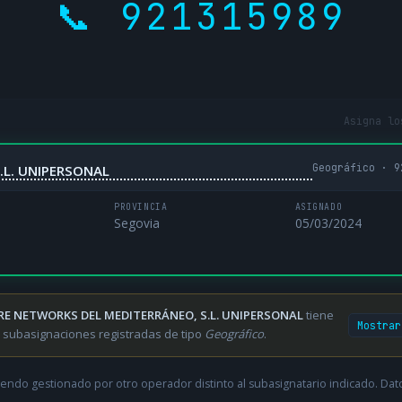
📞 921315989
Asigna lo
Geográfico · 9
.L. UNIPERSONAL
PROVINCIA
ASIGNADO
Segovia
05/03/2024
RE NETWORKS DEL MEDITERRÁNEO, S.L. UNIPERSONAL
tiene
Mostrar
 subasignaciones registradas de tipo
Geográfico
.
endo gestionado por otro operador distinto al subasignatario indicado. Datos