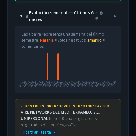
Evolución semanal — últimos 6
2 😡 · 0
📊
▾
meses
💬
Cada barra representa una semana del último
semestre.
Naranja
= votos negativos,
amarillo
=
comentarios.
09/02
16/02
23/02
02/03
09/03
16/03
23/03
30/03
06/04
13/04
20/04
27/04
04/05
11/05
18/05
25/05
01/06
08/06
15/06
22/06
29/06
06/07
13/07
20/07
27/07
03/08
⚠️ POSIBLES OPERADORES SUBASIGNATARIOS
AIRE NETWORKS DEL MEDITERRÁNEO, S.L.
UNIPERSONAL
tiene 20 subasignaciones
registradas de tipo
Geográfico
.
Mostrar lista ▾