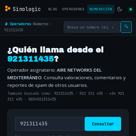
Sinologic
BLOG
OPERADORES
NUMERACIÓN
📡 Operadores
›
Números
›
🔍
921311435
¿Quién llama desde el
921311435
?
Operador asignatario:
AIRE NETWORKS DEL
MEDITERRÁNEO
. Consulta valoraciones, comentarios y
reportes de spam de otros usuarios.
También buscado como:
921311435
·
921 311 435
·
+34 921
311 435
·
0034921311435
Consultar