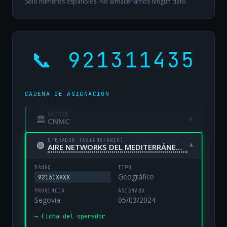
Solo números españoles. No almacenamos ningún dato.
📞 921311435
CADENA DE ASIGNACIÓN
ORIGEN
🏛
▾
CNMC
OPERADOR (ASIGNATARIO)
🟢
▾
AIRE NETWORKS DEL MEDITERRÁNEO, S.L. UNIPERSONAL
RANGO
TIPO
Geográfico
92131XXXX
PROVINCIA
ASIGNADO
Segovia
05/03/2024
→ Ficha del operador