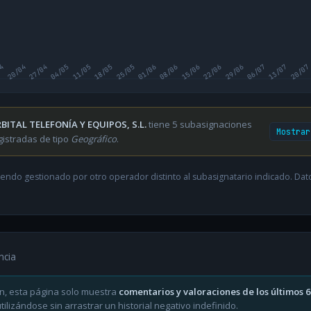
04
20/04
27/04
04/05
11/05
18/05
25/05
01/06
08/06
15/06
22/06
29/06
06/07
13/07
20/07
BITAL TELEFONÍA Y EQUIPOS, S.L.
tiene 5 subasignaciones
Mostrar
gistradas de tipo
Geográfico
.
endo gestionado por otro operador distinto al subasignatario indicado. Datos
ncia
n, esta página solo muestra
comentarios y valoraciones de los últimos 
ilizándose sin arrastrar un historial negativo indefinido.