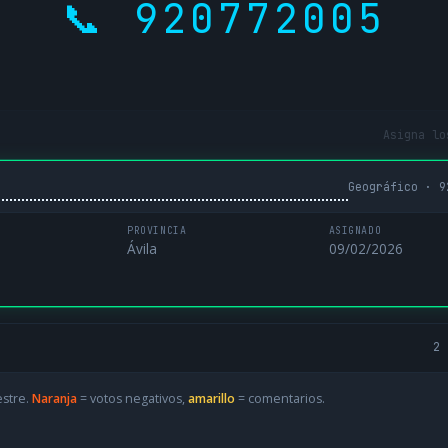
📞 920772005
Asigna lo
Geográfico · 9
PROVINCIA
ASIGNADO
Ávila
09/02/2026
2 
estre.
Naranja
= votos negativos,
amarillo
= comentarios.