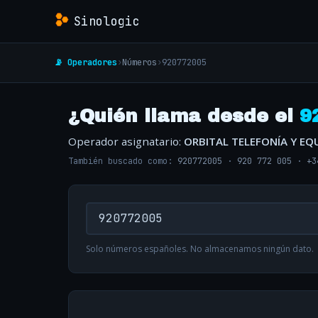
Sinologic
📡 Operadores
›
Números
›
920772005
¿Quién llama desde el
9
Operador asignatario:
ORBITAL TELEFONÍA Y EQ
También buscado como:
920772005
·
920 772 005
·
+3
Solo números españoles. No almacenamos ningún dato.