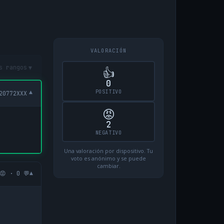
VALORACIÓN
▾
s rangos
👍
0
POSITIVO
▾
20772XXX
😡
2
NEGATIVO
Una valoración por dispositivo. Tu
voto es anónimo y se puede
cambiar.
▾
😡 · 0 💬