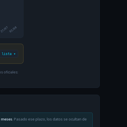
27/07
03/08
 lista ▾
 oficiales:
6 meses
. Pasado ese plazo, los datos se ocultan de