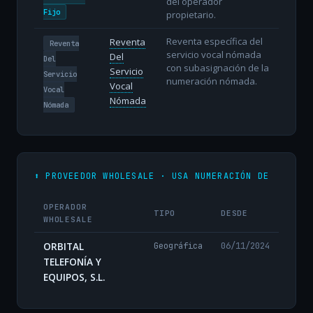
del operador
Fijo
propietario.
Reventa específica del
Reventa
Reventa
servicio vocal nómada
Del
Del
con subasignación de la
Servicio
Servicio
numeración nómada.
Vocal
Vocal
Nómada
Nómada
⬆️ PROVEEDOR WHOLESALE · USA NUMERACIÓN DE
OPERADOR
TIPO
DESDE
WHOLESALE
ORBITAL
Geográfica
06/11/2024
TELEFONÍA Y
EQUIPOS, S.L.