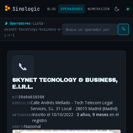
Sinologic
BLOG
OPERADORES
NUMERACIÓN
📡 Operadores
›
Lista
›
skynet-tecnology-business-e-
🔍
i-r-l
📞
SKYNET TECNOLOGY & BUSINESS,
E.I.R.L.
20606018208
NIF
Calle Andrés Mellado - Tech Telecom Legal
DOMICILIO
Services, S.L. 31 Local - 28015 Madrid (Madrid)
Inscrito el 10/10/2022 ·
3 años, 9 meses
en el
ANTIGÜEDAD
registro
Nacional
ÁMBITO