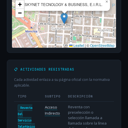
×
+
SKYNET TECNOLOGY & BUSINESS, E.I.R.L.
−
Leaflet
|
©
OpenStreetMap
📋 ACTIVIDADES REGISTRADAS
Cada actividad enlaza a su página oficial con la normativa
aplicable.
TIPO
SUBTIPO
DESCRIPCIÓN
Reventa con
Acceso
Reventa
preselección o
Indirecto
Del
selección llamada a
Servicio
llamada sobre la línea
Telefónico