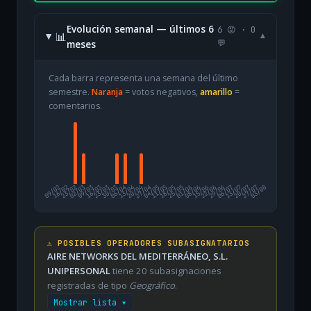
Evolución semanal — últimos 6
6 😡 · 0
📊
▾
meses
💬
Cada barra representa una semana del último
semestre.
Naranja
= votos negativos,
amarillo
=
comentarios.
09/02
16/02
23/02
02/03
09/03
16/03
23/03
30/03
06/04
13/04
20/04
27/04
04/05
11/05
18/05
25/05
01/06
08/06
15/06
22/06
29/06
06/07
13/07
20/07
27/07
03/08
⚠️ POSIBLES OPERADORES SUBASIGNATARIOS
AIRE NETWORKS DEL MEDITERRÁNEO, S.L.
UNIPERSONAL
tiene 20 subasignaciones
registradas de tipo
Geográfico
.
Mostrar lista ▾