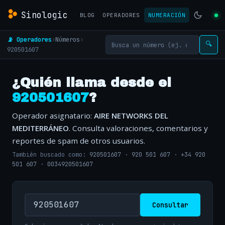
Sinologic
BLOG
OPERADORES
NUMERACIÓN
📡 Operadores
›
Números
›
🔍
920501607
¿Quién llama desde el
920501607
?
Operador asignatario:
AIRE NETWORKS DEL
MEDITERRÁNEO
. Consulta valoraciones, comentarios y
reportes de spam de otros usuarios.
También buscado como:
920501607
·
920 501 607
·
+34 920
501 607
·
0034920501607
Consultar