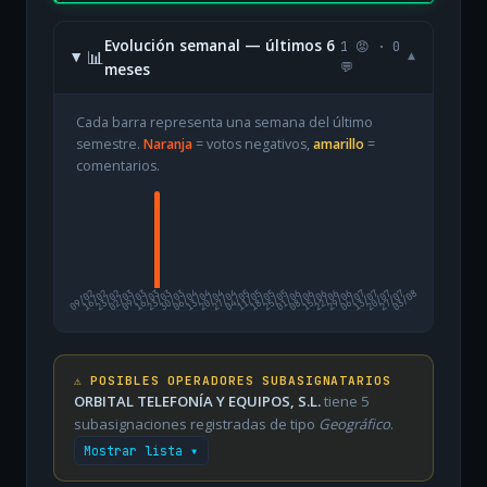
Evolución semanal — últimos 6
1 😡 · 0
📊
▾
meses
💬
Cada barra representa una semana del último
semestre.
Naranja
= votos negativos,
amarillo
=
comentarios.
09/02
16/02
23/02
02/03
09/03
16/03
23/03
30/03
06/04
13/04
20/04
27/04
04/05
11/05
18/05
25/05
01/06
08/06
15/06
22/06
29/06
06/07
13/07
20/07
27/07
03/08
⚠️ POSIBLES OPERADORES SUBASIGNATARIOS
ORBITAL TELEFONÍA Y EQUIPOS, S.L.
tiene 5
subasignaciones registradas de tipo
Geográfico
.
Mostrar lista ▾