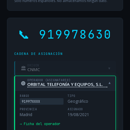
Solo números españoles. No almacenamos ningún dato.
📞 919978630
CADENA DE ASIGNACIÓN
ORIGEN
🏛
▾
CNMC
OPERADOR (ASIGNATARIO)
🟢
▾
ORBITAL TELEFONÍA Y EQUIPOS, S.L.
RANGO
TIPO
Geográfico
91997XXXX
PROVINCIA
ASIGNADO
Madrid
19/08/2021
→ Ficha del operador