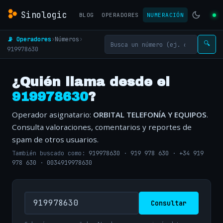
Sinologic
BLOG
OPERADORES
NUMERACIÓN
📡 Operadores
›
Números
›
🔍
919978630
¿Quién llama desde el
919978630
?
Operador asignatario:
ORBITAL TELEFONÍA Y EQUIPOS
.
Consulta valoraciones, comentarios y reportes de
spam de otros usuarios.
También buscado como:
919978630
·
919 978 630
·
+34 919
978 630
·
0034919978630
Consultar