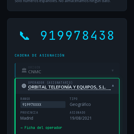
Solo números españoles. No almacenamos ningún dato.
📞 919978438
CADENA DE ASIGNACIÓN
ORIGEN
🏛
▾
CNMC
OPERADOR (ASIGNATARIO)
🟢
▾
ORBITAL TELEFONÍA Y EQUIPOS, S.L.
RANGO
TIPO
Geográfico
91997XXXX
PROVINCIA
ASIGNADO
Madrid
19/08/2021
→ Ficha del operador