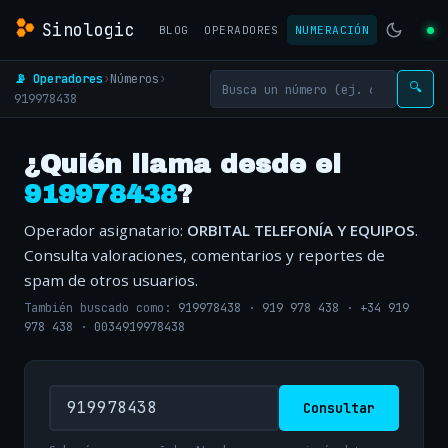
Sinologic
BLOG
OPERADORES
NUMERACIÓN
📡 Operadores
›
Números
›
🔍
919978438
¿Quién llama desde el
919978438
?
Operador asignatario:
ORBITAL TELEFONÍA Y EQUIPOS
.
Consulta valoraciones, comentarios y reportes de
spam de otros usuarios.
También buscado como:
919978438
·
919 978 438
·
+34 919
978 438
·
0034919978438
Consultar