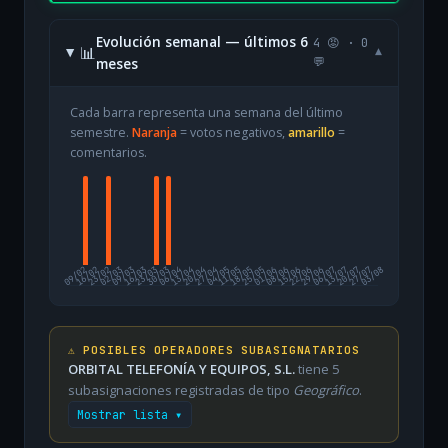
Evolución semanal — últimos 6
4 😡 · 0
📊
▾
meses
💬
Cada barra representa una semana del último
semestre.
Naranja
= votos negativos,
amarillo
=
comentarios.
09/02
16/02
23/02
02/03
09/03
16/03
23/03
30/03
06/04
13/04
20/04
27/04
04/05
11/05
18/05
25/05
01/06
08/06
15/06
22/06
29/06
06/07
13/07
20/07
27/07
03/08
⚠️ POSIBLES OPERADORES SUBASIGNATARIOS
ORBITAL TELEFONÍA Y EQUIPOS, S.L.
tiene 5
subasignaciones registradas de tipo
Geográfico
.
Mostrar lista ▾