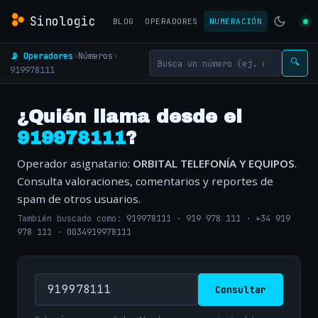
Sinologic
BLOG
OPERADORES
NUMERACIÓN
📡 Operadores
›
Números
›
🔍
919978111
¿Quién llama desde el
919978111
?
Operador asignatario:
ORBITAL TELEFONÍA Y EQUIPOS
.
Consulta valoraciones, comentarios y reportes de
spam de otros usuarios.
También buscado como:
919978111
·
919 978 111
·
+34 919
978 111
·
0034919978111
Consultar