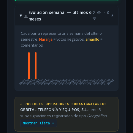
Evolución semanal — últimos 6
2 😡 · 0
📊
▾
meses
💬
Cada barra representa una semana del último
semestre.
Naranja
= votos negativos,
amarillo
=
comentarios.
09/02
16/02
23/02
02/03
09/03
16/03
23/03
30/03
06/04
13/04
20/04
27/04
04/05
11/05
18/05
25/05
01/06
08/06
15/06
22/06
29/06
06/07
13/07
20/07
27/07
03/08
⚠️ POSIBLES OPERADORES SUBASIGNATARIOS
ORBITAL TELEFONÍA Y EQUIPOS, S.L.
tiene 5
subasignaciones registradas de tipo
Geográfico
.
Mostrar lista ▾