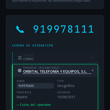
Solo números españoles. No almacenamos ningún dato.
📞 919978111
CADENA DE ASIGNACIÓN
ORIGEN
🏛
▾
CNMC
OPERADOR (ASIGNATARIO)
🟢
▾
ORBITAL TELEFONÍA Y EQUIPOS, S.L.
RANGO
TIPO
Geográfico
91997XXXX
PROVINCIA
ASIGNADO
Madrid
19/08/2021
→ Ficha del operador