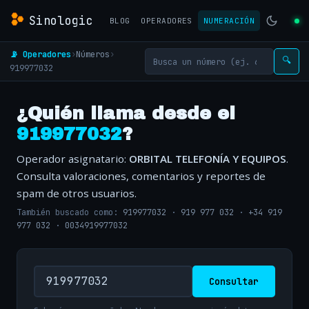
Sinologic
BLOG
OPERADORES
NUMERACIÓN
📡 Operadores
›
Números
›
🔍
919977032
¿Quién llama desde el
919977032
?
Operador asignatario:
ORBITAL TELEFONÍA Y EQUIPOS
.
Consulta valoraciones, comentarios y reportes de
spam de otros usuarios.
También buscado como:
919977032
·
919 977 032
·
+34 919
977 032
·
0034919977032
Consultar