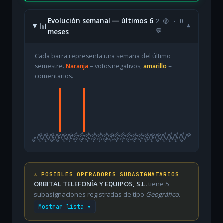
Evolución semanal — últimos 6
2 😡 · 0
📊
▾
meses
💬
Cada barra representa una semana del último
semestre.
Naranja
= votos negativos,
amarillo
=
comentarios.
09/02
16/02
23/02
02/03
09/03
16/03
23/03
30/03
06/04
13/04
20/04
27/04
04/05
11/05
18/05
25/05
01/06
08/06
15/06
22/06
29/06
06/07
13/07
20/07
27/07
03/08
⚠️ POSIBLES OPERADORES SUBASIGNATARIOS
ORBITAL TELEFONÍA Y EQUIPOS, S.L.
tiene 5
subasignaciones registradas de tipo
Geográfico
.
Mostrar lista ▾