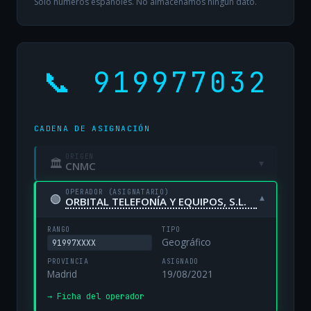
Solo números españoles. No almacenamos ningún dato.
📞 919977032
CADENA DE ASIGNACIÓN
ORIGEN
🏛
▾
CNMC
OPERADOR (ASIGNATARIO)
🟢
▾
ORBITAL TELEFONÍA Y EQUIPOS, S.L.
RANGO
TIPO
Geográfico
91997XXXX
PROVINCIA
ASIGNADO
Madrid
19/08/2021
→ Ficha del operador