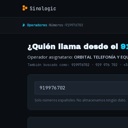
Sinologic
📡 Operadores
›
Números
›
919976702
¿Quién llama desde el
9
Operador asignatario:
ORBITAL TELEFONÍA Y EQ
También buscado como:
919976702
·
919 976 702
·
+3
Solo números españoles. No almacenamos ningún dato.