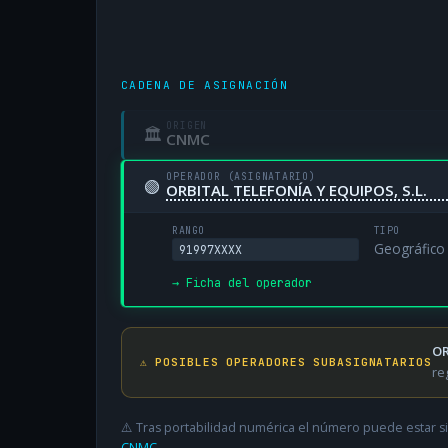
CADENA DE ASIGNACIÓN
ORIGEN
🏛
CNMC
OPERADOR (ASIGNATARIO)
🟢
ORBITAL TELEFONÍA Y EQUIPOS, S.L.
RANGO
TIPO
Geográfico
91997XXXX
→ Ficha del operador
OR
⚠️ POSIBLES OPERADORES SUBASIGNATARIOS
re
⚠️ Tras portabilidad numérica el número puede estar si
CNMC
.