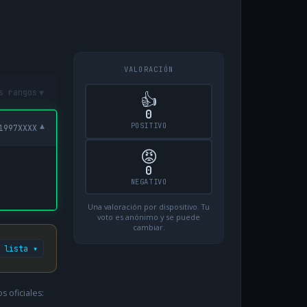
VALORACIÓN
▾
s rangos
👍
0
POSITIVO
▾
1997XXXX
😡
0
NEGATIVO
Una valoración por dispositivo. Tu
voto es anónimo y se puede
cambiar.
 lista ▾
 oficiales: