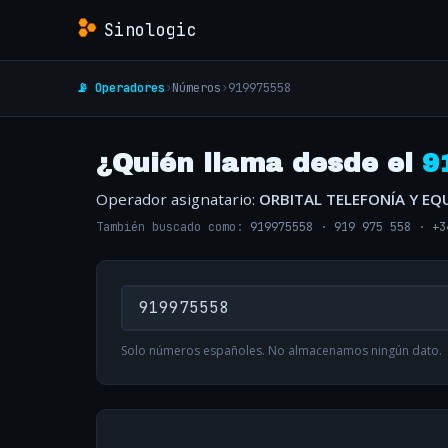
Sinologic
📡 Operadores
›
Números
›
919975558
¿Quién llama desde el
9
Operador asignatario:
ORBITAL TELEFONÍA Y EQ
También buscado como:
919975558
·
919 975 558
·
+3
Solo números españoles. No almacenamos ningún dato.