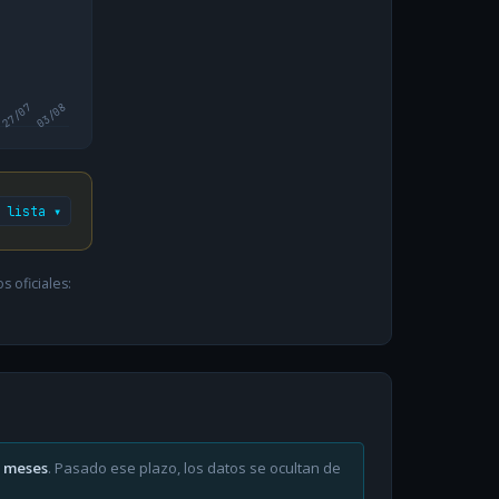
27/07
03/08
 lista ▾
 oficiales:
6 meses
. Pasado ese plazo, los datos se ocultan de