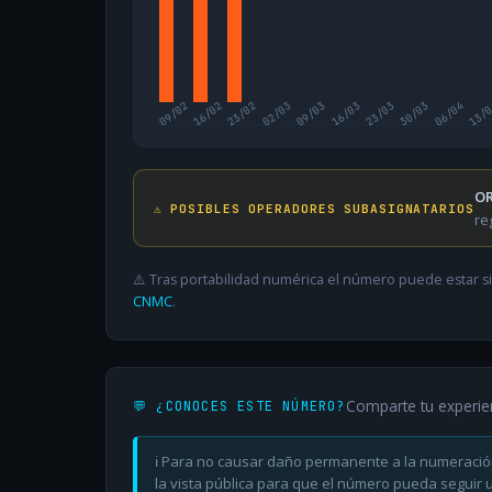
09/02
16/02
23/02
02/03
09/03
16/03
23/03
30/03
06/04
13/
OR
⚠️ POSIBLES OPERADORES SUBASIGNATARIOS
re
⚠️ Tras portabilidad numérica el número puede estar si
CNMC
.
Comparte tu experie
💬 ¿CONOCES ESTE NÚMERO?
ℹ️ Para no causar daño permanente a la numeració
la vista pública para que el número pueda seguir ut