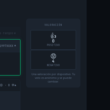
VALORACIÓN
▾
s rangos
👍
0
POSITIVO
▾
1997XXXX
😡
4
NEGATIVO
Una valoración por dispositivo. Tu
voto es anónimo y se puede
cambiar.
▾
😡 · 0 💬