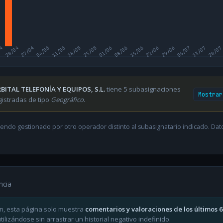
04
20/04
27/04
04/05
11/05
18/05
25/05
01/06
08/06
15/06
22/06
29/06
06/07
13/07
20/07
BITAL TELEFONÍA Y EQUIPOS, S.L.
tiene 5 subasignaciones
Mostrar
gistradas de tipo
Geográfico
.
endo gestionado por otro operador distinto al subasignatario indicado. Datos
ncia
n, esta página solo muestra
comentarios y valoraciones de los últimos 
ilizándose sin arrastrar un historial negativo indefinido.