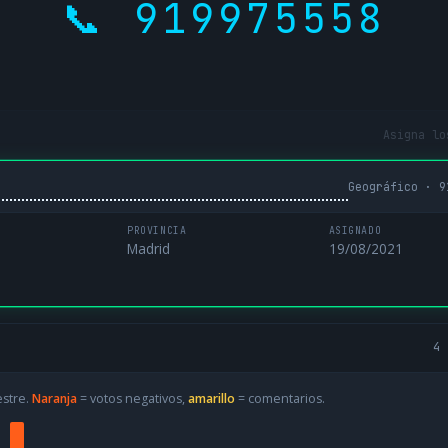
📞 919975558
Asigna lo
Geográfico · 9
PROVINCIA
ASIGNADO
Madrid
19/08/2021
4 
estre.
Naranja
= votos negativos,
amarillo
= comentarios.