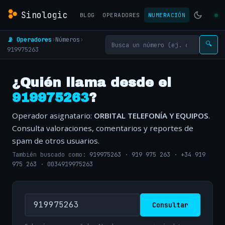
Sinologic
BLOG
OPERADORES
NUMERACIÓN
📡 Operadores
›
Números
›
🔍
919975263
¿Quién llama desde el
919975263
?
Operador asignatario:
ORBITAL TELEFONÍA Y EQUIPOS
.
Consulta valoraciones, comentarios y reportes de
spam de otros usuarios.
También buscado como:
919975263
·
919 975 263
·
+34 919
975 263
·
0034919975263
Consultar