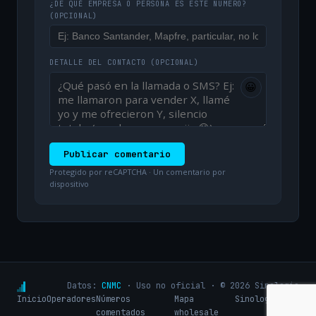
¿DE QUÉ EMPRESA O PERSONA ES ESTE NÚMERO?
(OPCIONAL)
DETALLE DEL CONTACTO
(OPCIONAL)
😀
Publicar comentario
Protegido por reCAPTCHA · Un comentario por
dispositivo
Datos:
CNMC
· Uso no oficial · © 2026 Sinologic
Inicio
Operadores
Números
Mapa
Sinologic.net
comentados
wholesale