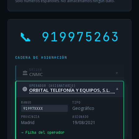
Solo números españoles. No almacenamos ningún dato.
📞 919975263
CADENA DE ASIGNACIÓN
ORIGEN
🏛
▾
CNMC
OPERADOR (ASIGNATARIO)
🟢
▾
ORBITAL TELEFONÍA Y EQUIPOS, S.L.
RANGO
TIPO
Geográfico
91997XXXX
PROVINCIA
ASIGNADO
Madrid
19/08/2021
→ Ficha del operador