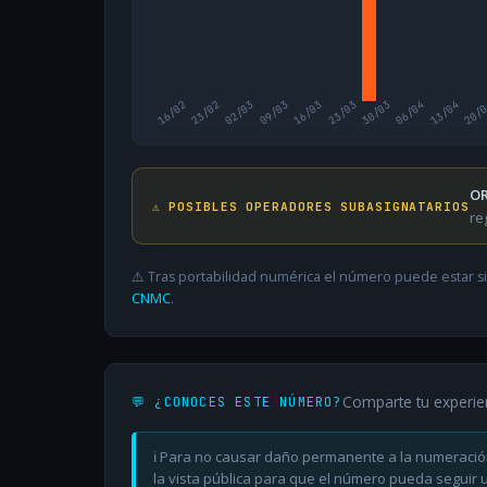
16/02
23/02
02/03
09/03
16/03
23/03
30/03
06/04
13/04
20/
OR
⚠️ POSIBLES OPERADORES SUBASIGNATARIOS
re
⚠️ Tras portabilidad numérica el número puede estar si
CNMC
.
Comparte tu experie
💬 ¿CONOCES ESTE NÚMERO?
ℹ️ Para no causar daño permanente a la numeració
la vista pública para que el número pueda seguir ut