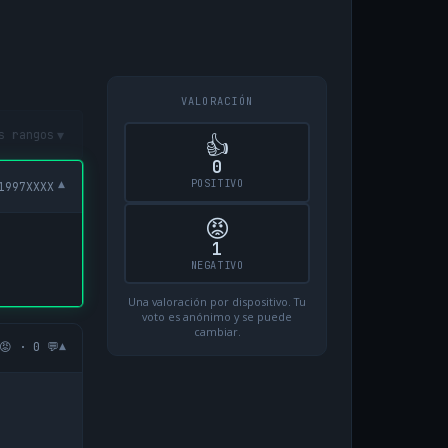
VALORACIÓN
▾
s rangos
👍
0
POSITIVO
▾
1997XXXX
😡
1
NEGATIVO
Una valoración por dispositivo. Tu
voto es anónimo y se puede
cambiar.
▾
😡 · 0 💬