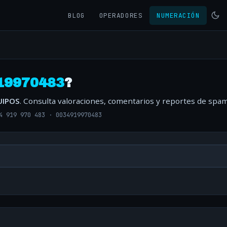
BLOG
OPERADORES
NUMERACIÓN
19970483
?
UIPOS
. Consulta valoraciones, comentarios y reportes de spam
4 919 970 483
·
0034919970483