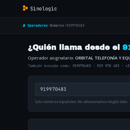
Sinologic
📡 Operadores
›
Números
›
919970483
¿Quién llama desde el
9
Operador asignatario:
ORBITAL TELEFONÍA Y EQ
También buscado como:
919970483
·
919 970 483
·
+3
Solo números españoles. No almacenamos ningún dato.