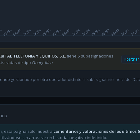
04
27/04
04/05
11/05
18/05
25/05
01/06
08/06
15/06
22/06
29/06
06/07
13/07
20/07
27/07
BITAL TELEFONÍA Y EQUIPOS, S.L.
tiene 5 subasignaciones
Mostrar
gistradas de tipo
Geográfico
.
endo gestionado por otro operador distinto al subasignatario indicado. Datos
ncia
n, esta página solo muestra
comentarios y valoraciones de los últimos 
ilizándose sin arrastrar un historial negativo indefinido.