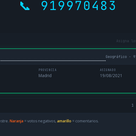
📞 919970483
Asigna lo
Geográfico · 9
PROVINCIA
ASIGNADO
Madrid
19/08/2021
1 
estre.
Naranja
= votos negativos,
amarillo
= comentarios.