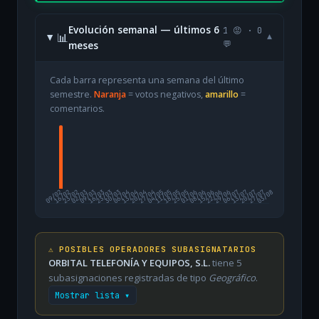
Evolución semanal — últimos 6
1 😡 · 0
📊
▾
meses
💬
Cada barra representa una semana del último
semestre.
Naranja
= votos negativos,
amarillo
=
comentarios.
09/02
16/02
23/02
02/03
09/03
16/03
23/03
30/03
06/04
13/04
20/04
27/04
04/05
11/05
18/05
25/05
01/06
08/06
15/06
22/06
29/06
06/07
13/07
20/07
27/07
03/08
⚠️ POSIBLES OPERADORES SUBASIGNATARIOS
ORBITAL TELEFONÍA Y EQUIPOS, S.L.
tiene 5
subasignaciones registradas de tipo
Geográfico
.
Mostrar lista ▾