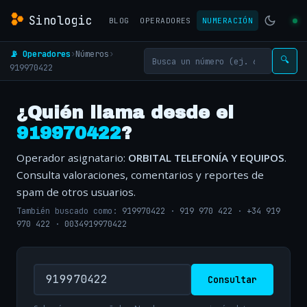
Sinologic
BLOG
OPERADORES
NUMERACIÓN
📡 Operadores
›
Números
›
🔍
919970422
¿Quién llama desde el
919970422
?
Operador asignatario:
ORBITAL TELEFONÍA Y EQUIPOS
.
Consulta valoraciones, comentarios y reportes de
spam de otros usuarios.
También buscado como:
919970422
·
919 970 422
·
+34 919
970 422
·
0034919970422
Consultar