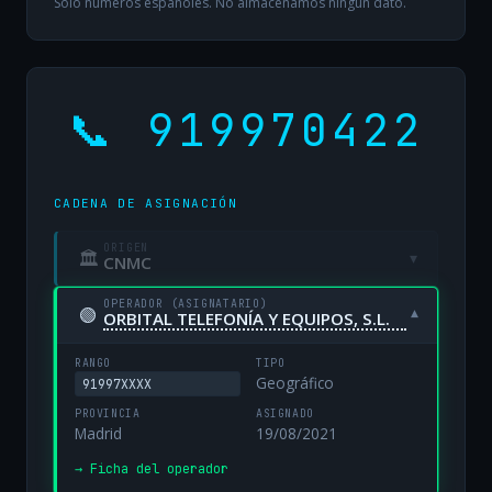
Solo números españoles. No almacenamos ningún dato.
📞 919970422
CADENA DE ASIGNACIÓN
ORIGEN
🏛
▾
CNMC
OPERADOR (ASIGNATARIO)
🟢
▾
ORBITAL TELEFONÍA Y EQUIPOS, S.L.
RANGO
TIPO
Geográfico
91997XXXX
PROVINCIA
ASIGNADO
Madrid
19/08/2021
→ Ficha del operador