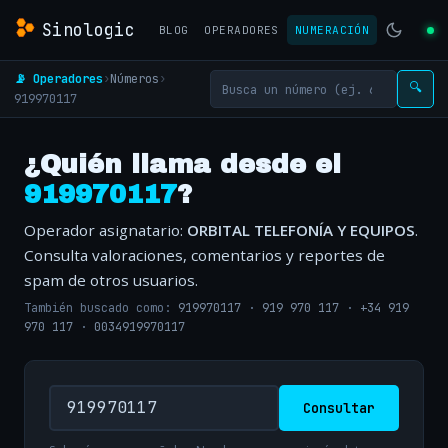
Sinologic
BLOG
OPERADORES
NUMERACIÓN
📡 Operadores
›
Números
›
🔍
919970117
¿Quién llama desde el
919970117
?
Operador asignatario:
ORBITAL TELEFONÍA Y EQUIPOS
.
Consulta valoraciones, comentarios y reportes de
spam de otros usuarios.
También buscado como:
919970117
·
919 970 117
·
+34 919
970 117
·
0034919970117
Consultar