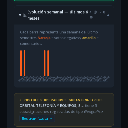
Evolución semanal — últimos 6
4 😡 · 0
📊
▾
meses
💬
Cada barra representa una semana del último
semestre.
Naranja
= votos negativos,
amarillo
=
comentarios.
09/02
16/02
23/02
02/03
09/03
16/03
23/03
30/03
06/04
13/04
20/04
27/04
04/05
11/05
18/05
25/05
01/06
08/06
15/06
22/06
29/06
06/07
13/07
20/07
27/07
03/08
⚠️ POSIBLES OPERADORES SUBASIGNATARIOS
ORBITAL TELEFONÍA Y EQUIPOS, S.L.
tiene 5
subasignaciones registradas de tipo
Geográfico
.
Mostrar lista ▾