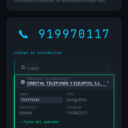
Solo números españoles. No almacenamos ningún dato.
📞 919970117
CADENA DE ASIGNACIÓN
ORIGEN
🏛
▾
CNMC
OPERADOR (ASIGNATARIO)
🟢
▾
ORBITAL TELEFONÍA Y EQUIPOS, S.L.
RANGO
TIPO
Geográfico
91997XXXX
PROVINCIA
ASIGNADO
Madrid
19/08/2021
→ Ficha del operador