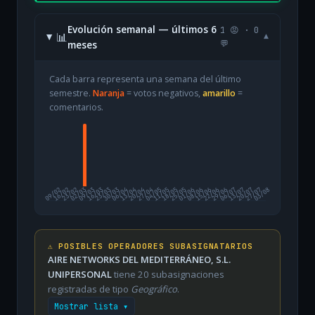
Evolución semanal — últimos 6
1 😡 · 0
📊
▾
meses
💬
Cada barra representa una semana del último
semestre.
Naranja
= votos negativos,
amarillo
=
comentarios.
09/02
16/02
23/02
02/03
09/03
16/03
23/03
30/03
06/04
13/04
20/04
27/04
04/05
11/05
18/05
25/05
01/06
08/06
15/06
22/06
29/06
06/07
13/07
20/07
27/07
03/08
⚠️ POSIBLES OPERADORES SUBASIGNATARIOS
AIRE NETWORKS DEL MEDITERRÁNEO, S.L.
UNIPERSONAL
tiene 20 subasignaciones
registradas de tipo
Geográfico
.
Mostrar lista ▾