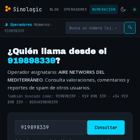
Sinologic
BLOG
OPERADORES
NUMERACIÓN
📡 Operadores
›
Números
›
🔍
919898339
¿Quién llama desde el
919898339
?
Operador asignatario:
AIRE NETWORKS DEL
MEDITERRÁNEO
. Consulta valoraciones, comentarios y
reportes de spam de otros usuarios.
También buscado como:
919898339
·
919 898 339
·
+34 919
898 339
·
0034919898339
Consultar