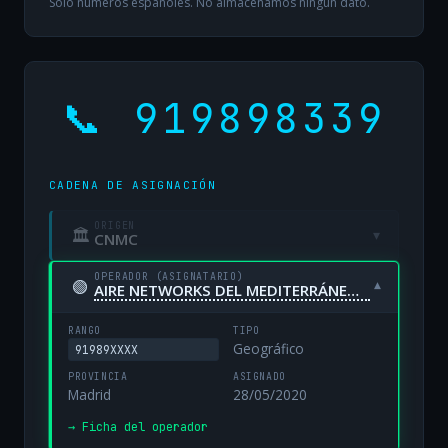
Solo números españoles. No almacenamos ningún dato.
📞 919898339
CADENA DE ASIGNACIÓN
ORIGEN
🏛
▾
CNMC
OPERADOR (ASIGNATARIO)
🟢
▾
AIRE NETWORKS DEL MEDITERRÁNEO, S.L. UNIPERSONAL
RANGO
TIPO
Geográfico
91989XXXX
PROVINCIA
ASIGNADO
Madrid
28/05/2020
→ Ficha del operador