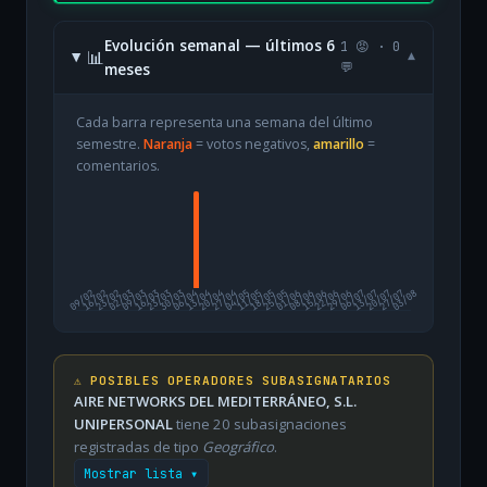
Evolución semanal — últimos 6
1 😡 · 0
📊
▾
meses
💬
Cada barra representa una semana del último
semestre.
Naranja
= votos negativos,
amarillo
=
comentarios.
09/02
16/02
23/02
02/03
09/03
16/03
23/03
30/03
06/04
13/04
20/04
27/04
04/05
11/05
18/05
25/05
01/06
08/06
15/06
22/06
29/06
06/07
13/07
20/07
27/07
03/08
⚠️ POSIBLES OPERADORES SUBASIGNATARIOS
AIRE NETWORKS DEL MEDITERRÁNEO, S.L.
UNIPERSONAL
tiene 20 subasignaciones
registradas de tipo
Geográfico
.
Mostrar lista ▾