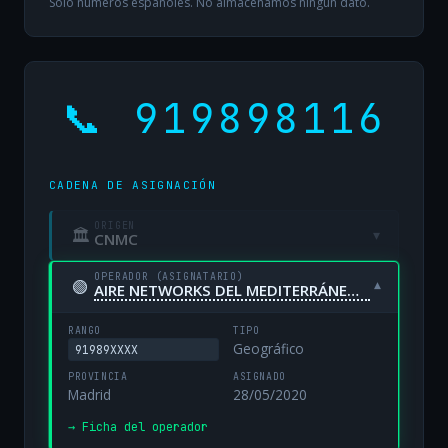
Solo números españoles. No almacenamos ningún dato.
📞 919898116
CADENA DE ASIGNACIÓN
ORIGEN
🏛
▾
CNMC
OPERADOR (ASIGNATARIO)
🟢
▾
AIRE NETWORKS DEL MEDITERRÁNEO, S.L. UNIPERSONAL
RANGO
TIPO
Geográfico
91989XXXX
PROVINCIA
ASIGNADO
Madrid
28/05/2020
→ Ficha del operador