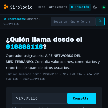
Sinologic
BLOG
OPERADORES
NUMERACIÓN
📡 Operadores
›
Números
›
🔍
919898116
¿Quién llama desde el
919898116
?
Operador asignatario:
AIRE NETWORKS DEL
MEDITERRÁNEO
. Consulta valoraciones, comentarios y
reportes de spam de otros usuarios.
También buscado como:
919898116
·
919 898 116
·
+34 919
898 116
·
0034919898116
Consultar