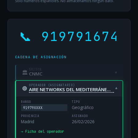
Solo números españoles. No almacenamos ningún dato.
📞 919791674
CADENA DE ASIGNACIÓN
ORIGEN
🏛
▾
CNMC
OPERADOR (ASIGNATARIO)
🟢
▾
AIRE NETWORKS DEL MEDITERRÁNEO, S.L. UNIPERSONAL
RANGO
TIPO
Geográfico
91979XXXX
PROVINCIA
ASIGNADO
Madrid
26/02/2026
→ Ficha del operador