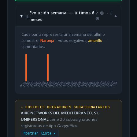
Evolución semanal — últimos 6
2 😡 · 0
📊
▾
meses
💬
Cada barra representa una semana del último
semestre.
Naranja
= votos negativos,
amarillo
=
comentarios.
09/02
16/02
23/02
02/03
09/03
16/03
23/03
30/03
06/04
13/04
20/04
27/04
04/05
11/05
18/05
25/05
01/06
08/06
15/06
22/06
29/06
06/07
13/07
20/07
27/07
03/08
⚠️ POSIBLES OPERADORES SUBASIGNATARIOS
AIRE NETWORKS DEL MEDITERRÁNEO, S.L.
UNIPERSONAL
tiene 20 subasignaciones
registradas de tipo
Geográfico
.
Mostrar lista ▾