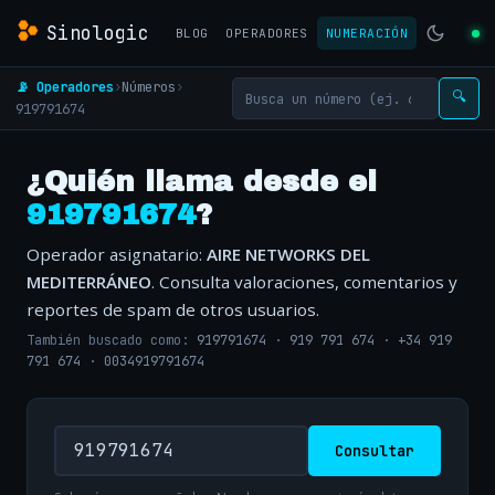
Sinologic
BLOG
OPERADORES
NUMERACIÓN
📡 Operadores
›
Números
›
🔍
919791674
¿Quién llama desde el
919791674
?
Operador asignatario:
AIRE NETWORKS DEL
MEDITERRÁNEO
. Consulta valoraciones, comentarios y
reportes de spam de otros usuarios.
También buscado como:
919791674
·
919 791 674
·
+34 919
791 674
·
0034919791674
Consultar