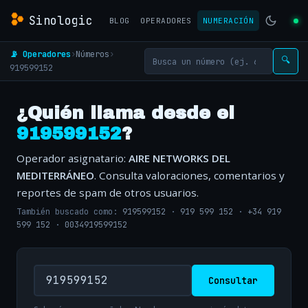
Sinologic
BLOG
OPERADORES
NUMERACIÓN
📡 Operadores
›
Números
›
🔍
919599152
¿Quién llama desde el
919599152
?
Operador asignatario:
AIRE NETWORKS DEL
MEDITERRÁNEO
. Consulta valoraciones, comentarios y
reportes de spam de otros usuarios.
También buscado como:
919599152
·
919 599 152
·
+34 919
599 152
·
0034919599152
Consultar