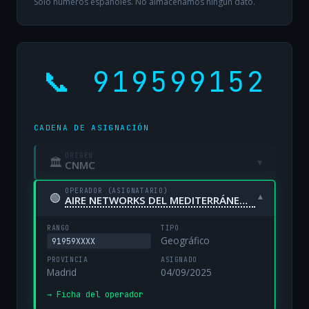
Solo números españoles. No almacenamos ningún dato.
📞 919599152
CADENA DE ASIGNACIÓN
ORIGEN
🏛
▾
CNMC
OPERADOR (ASIGNATARIO)
🟢
▾
AIRE NETWORKS DEL MEDITERRÁNEO, S.L. UNIPERSONAL
RANGO
TIPO
Geográfico
91959XXXX
PROVINCIA
ASIGNADO
Madrid
04/09/2025
→ Ficha del operador