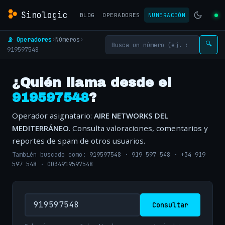
Sinologic
BLOG
OPERADORES
NUMERACIÓN
📡 Operadores
›
Números
›
🔍
919597548
¿Quién llama desde el
919597548
?
Operador asignatario:
AIRE NETWORKS DEL
MEDITERRÁNEO
. Consulta valoraciones, comentarios y
reportes de spam de otros usuarios.
También buscado como:
919597548
·
919 597 548
·
+34 919
597 548
·
0034919597548
Consultar