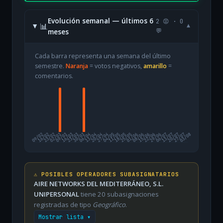
Evolución semanal — últimos 6
2 😡 · 0
📊
▾
meses
💬
Cada barra representa una semana del último
semestre.
Naranja
= votos negativos,
amarillo
=
comentarios.
09/02
16/02
23/02
02/03
09/03
16/03
23/03
30/03
06/04
13/04
20/04
27/04
04/05
11/05
18/05
25/05
01/06
08/06
15/06
22/06
29/06
06/07
13/07
20/07
27/07
03/08
⚠️ POSIBLES OPERADORES SUBASIGNATARIOS
AIRE NETWORKS DEL MEDITERRÁNEO, S.L.
UNIPERSONAL
tiene 20 subasignaciones
registradas de tipo
Geográfico
.
Mostrar lista ▾