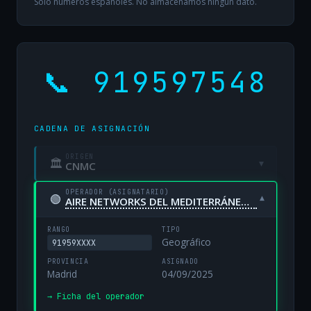
Solo números españoles. No almacenamos ningún dato.
📞 919597548
CADENA DE ASIGNACIÓN
ORIGEN
🏛
▾
CNMC
OPERADOR (ASIGNATARIO)
🟢
▾
AIRE NETWORKS DEL MEDITERRÁNEO, S.L. UNIPERSONAL
RANGO
TIPO
Geográfico
91959XXXX
PROVINCIA
ASIGNADO
Madrid
04/09/2025
→ Ficha del operador