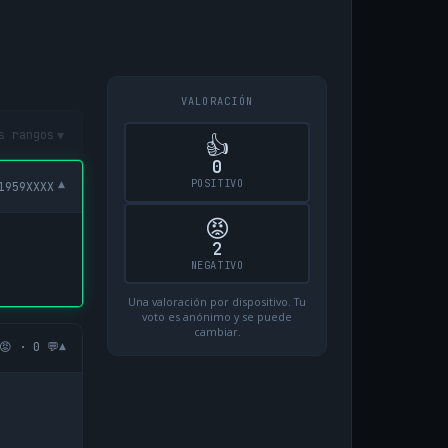
VALORACIÓN
▾
s rangos
👍
0
POSITIVO
▾
1959XXXX
😡
2
NEGATIVO
Una valoración por dispositivo. Tu
voto es anónimo y se puede
cambiar.
▾
😡 · 0 💬