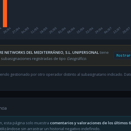
04
20/04
27/04
04/05
11/05
18/05
25/05
01/06
08/06
15/06
22/06
29/06
06/07
13/07
20/07
RE NETWORKS DEL MEDITERRÁNEO, S.L. UNIPERSONAL
tiene
Mostrar
 subasignaciones registradas de tipo
Geográfico
.
endo gestionado por otro operador distinto al subasignatario indicado. Datos
ncia
n, esta página solo muestra
comentarios y valoraciones de los últimos 
ilizándose sin arrastrar un historial negativo indefinido.