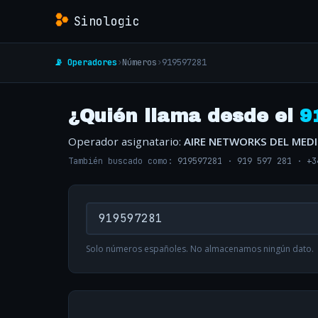
Sinologic
📡 Operadores
›
Números
›
919597281
¿Quién llama desde el
9
Operador asignatario:
AIRE NETWORKS DEL MED
También buscado como:
919597281
·
919 597 281
·
+3
Solo números españoles. No almacenamos ningún dato.