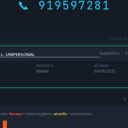
📞 919597281
Asigna lo
Geográfico · 9
.L. UNIPERSONAL
PROVINCIA
ASIGNADO
Madrid
04/09/2025
2 
estre.
Naranja
= votos negativos,
amarillo
= comentarios.