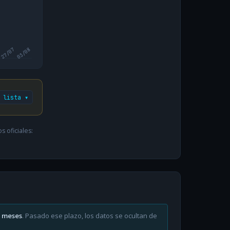
27/07
03/08
 lista ▾
 oficiales:
6 meses
. Pasado ese plazo, los datos se ocultan de