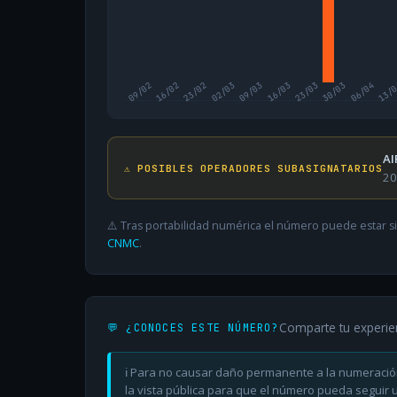
09/02
16/02
23/02
02/03
09/03
16/03
23/03
30/03
06/04
13/
AI
⚠️ POSIBLES OPERADORES SUBASIGNATARIOS
20
⚠️ Tras portabilidad numérica el número puede estar si
CNMC
.
Comparte tu experie
💬 ¿CONOCES ESTE NÚMERO?
ℹ️ Para no causar daño permanente a la numeració
la vista pública para que el número pueda seguir ut