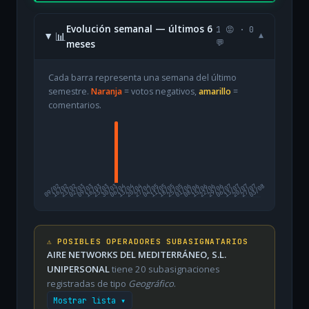
Evolución semanal — últimos 6
1 😡 · 0
📊
▾
meses
💬
Cada barra representa una semana del último
semestre.
Naranja
= votos negativos,
amarillo
=
comentarios.
09/02
16/02
23/02
02/03
09/03
16/03
23/03
30/03
06/04
13/04
20/04
27/04
04/05
11/05
18/05
25/05
01/06
08/06
15/06
22/06
29/06
06/07
13/07
20/07
27/07
03/08
⚠️ POSIBLES OPERADORES SUBASIGNATARIOS
AIRE NETWORKS DEL MEDITERRÁNEO, S.L.
UNIPERSONAL
tiene 20 subasignaciones
registradas de tipo
Geográfico
.
Mostrar lista ▾