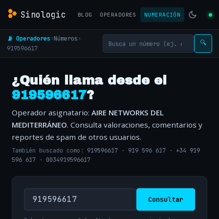
Sinologic
BLOG
OPERADORES
NUMERACIÓN
📡 Operadores
›
Números
›
🔍
919596617
¿Quién llama desde el
919596617
?
Operador asignatario:
AIRE NETWORKS DEL
MEDITERRÁNEO
. Consulta valoraciones, comentarios y
reportes de spam de otros usuarios.
También buscado como:
919596617
·
919 596 617
·
+34 919
596 617
·
0034919596617
Consultar