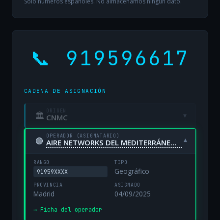
Solo números españoles. No almacenamos ningún dato.
📞 919596617
CADENA DE ASIGNACIÓN
ORIGEN
🏛
▾
CNMC
OPERADOR (ASIGNATARIO)
🟢
▾
AIRE NETWORKS DEL MEDITERRÁNEO, S.L. UNIPERSONAL
RANGO
TIPO
Geográfico
91959XXXX
PROVINCIA
ASIGNADO
Madrid
04/09/2025
→ Ficha del operador