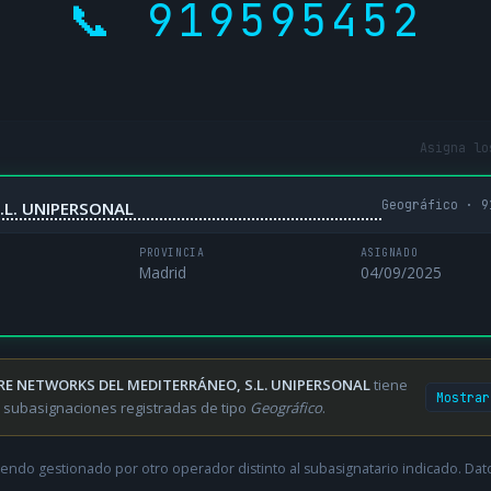
📞 919595452
Asigna lo
Geográfico · 9
.L. UNIPERSONAL
PROVINCIA
ASIGNADO
Madrid
04/09/2025
RE NETWORKS DEL MEDITERRÁNEO, S.L. UNIPERSONAL
tiene
Mostrar
 subasignaciones registradas de tipo
Geográfico
.
endo gestionado por otro operador distinto al subasignatario indicado. Datos