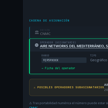
CADENA DE ASIGNACIÓN
ORIGEN
🏛
CNMC
OPERADOR (ASIGNATARIO)
🟢
AIRE NETWORKS DEL MEDITERRÁNEO, S
RANGO
TIPO
Geográfico
91959XXXX
→ Ficha del operador
AI
⚠️ POSIBLES OPERADORES SUBASIGNATARIOS
20
⚠️ Tras portabilidad numérica el número puede estar si
CNMC
.