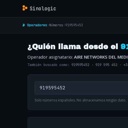
Sinologic
📡 Operadores
›
Números
›
919595452
¿Quién llama desde el
9
Operador asignatario:
AIRE NETWORKS DEL MED
También buscado como:
919595452
·
919 595 452
·
+3
Solo números españoles. No almacenamos ningún dato.