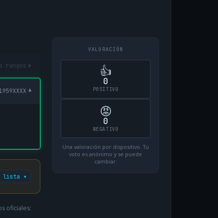
VALORACIÓN
▾
s rangos
👍
0
POSITIVO
▾
1959XXXX
😡
0
NEGATIVO
Una valoración por dispositivo. Tu
voto es anónimo y se puede
cambiar.
 lista ▾
 oficiales: