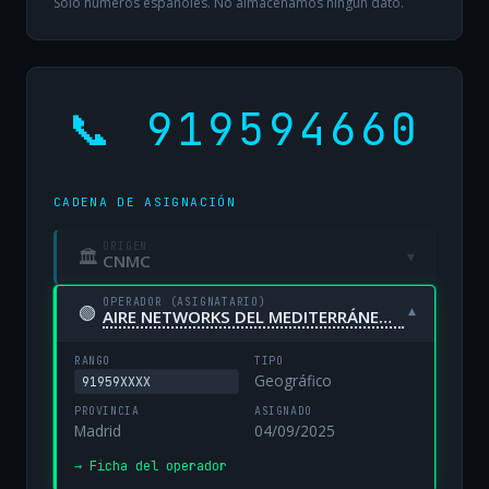
Solo números españoles. No almacenamos ningún dato.
📞 919594660
CADENA DE ASIGNACIÓN
ORIGEN
🏛
▾
CNMC
OPERADOR (ASIGNATARIO)
🟢
▾
AIRE NETWORKS DEL MEDITERRÁNEO, S.L. UNIPERSONAL
RANGO
TIPO
Geográfico
91959XXXX
PROVINCIA
ASIGNADO
Madrid
04/09/2025
→ Ficha del operador