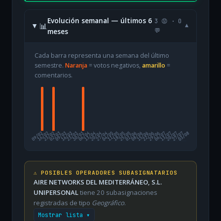
Evolución semanal — últimos 6
3 😡 · 0
📊
▾
meses
💬
Cada barra representa una semana del último
semestre.
Naranja
= votos negativos,
amarillo
=
comentarios.
09/02
16/02
23/02
02/03
09/03
16/03
23/03
30/03
06/04
13/04
20/04
27/04
04/05
11/05
18/05
25/05
01/06
08/06
15/06
22/06
29/06
06/07
13/07
20/07
27/07
03/08
⚠️ POSIBLES OPERADORES SUBASIGNATARIOS
AIRE NETWORKS DEL MEDITERRÁNEO, S.L.
UNIPERSONAL
tiene 20 subasignaciones
registradas de tipo
Geográfico
.
Mostrar lista ▾