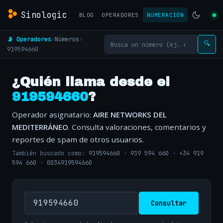
Sinologic
BLOG
OPERADORES
NUMERACIÓN
📡 Operadores
›
Números
›
🔍
919594660
¿Quién llama desde el
919594660
?
Operador asignatario:
AIRE NETWORKS DEL
MEDITERRÁNEO
. Consulta valoraciones, comentarios y
reportes de spam de otros usuarios.
También buscado como:
919594660
·
919 594 660
·
+34 919
594 660
·
0034919594660
Consultar