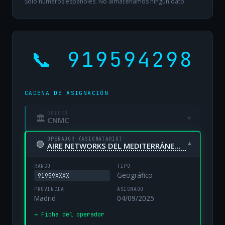
Solo números españoles. No almacenamos ningún dato.
📞 919594298
CADENA DE ASIGNACIÓN
ORIGEN
🏛
▾
CNMC
OPERADOR (ASIGNATARIO)
🟢
▾
AIRE NETWORKS DEL MEDITERRÁNEO, S.L. UNIPERSONAL
RANGO
TIPO
Geográfico
91959XXXX
PROVINCIA
ASIGNADO
Madrid
04/09/2025
→ Ficha del operador