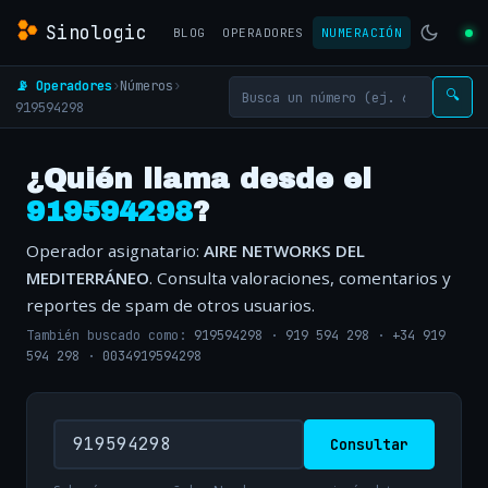
Sinologic
BLOG
OPERADORES
NUMERACIÓN
📡 Operadores
›
Números
›
🔍
919594298
¿Quién llama desde el
919594298
?
Operador asignatario:
AIRE NETWORKS DEL
MEDITERRÁNEO
. Consulta valoraciones, comentarios y
reportes de spam de otros usuarios.
También buscado como:
919594298
·
919 594 298
·
+34 919
594 298
·
0034919594298
Consultar