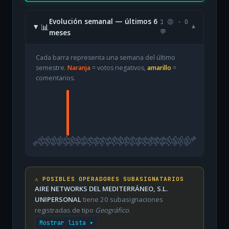
Evolución semanal — últimos 6
1 😡 · 0
📊
▾
meses
💬
Cada barra representa una semana del último
semestre.
Naranja
= votos negativos,
amarillo
=
comentarios.
09/02
16/02
23/02
02/03
09/03
16/03
23/03
30/03
06/04
13/04
20/04
27/04
04/05
11/05
18/05
25/05
01/06
08/06
15/06
22/06
29/06
06/07
13/07
20/07
27/07
03/08
⚠️ POSIBLES OPERADORES SUBASIGNATARIOS
AIRE NETWORKS DEL MEDITERRÁNEO, S.L.
UNIPERSONAL
tiene 20 subasignaciones
registradas de tipo
Geográfico
.
Mostrar lista ▾