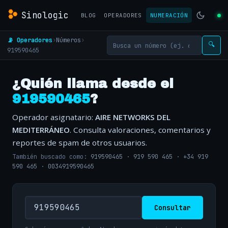
Sinologic
BLOG
OPERADORES
NUMERACIÓN
📡 Operadores
›
Números
›
🔍
919590465
¿Quién llama desde el
919590465
?
Operador asignatario:
AIRE NETWORKS DEL
MEDITERRÁNEO
. Consulta valoraciones, comentarios y
reportes de spam de otros usuarios.
También buscado como:
919590465
·
919 590 465
·
+34 919
590 465
·
0034919590465
Consultar