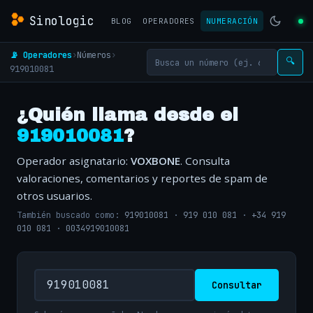
Sinologic
BLOG
OPERADORES
NUMERACIÓN
📡 Operadores
›
Números
›
🔍
919010081
¿Quién llama desde el
919010081
?
Operador asignatario:
VOXBONE
. Consulta
valoraciones, comentarios y reportes de spam de
otros usuarios.
También buscado como:
919010081
·
919 010 081
·
+34 919
010 081
·
0034919010081
Consultar