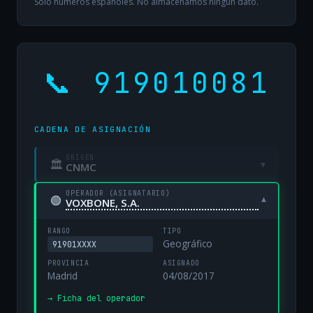
Solo números españoles. No almacenamos ningún dato.
📞 919010081
CADENA DE ASIGNACIÓN
ORIGEN
🏛
▾
CNMC
OPERADOR (ASIGNATARIO)
🟢
▾
VOXBONE, S.A.
RANGO
TIPO
Geográfico
91901XXXX
PROVINCIA
ASIGNADO
Madrid
04/08/2017
→ Ficha del operador