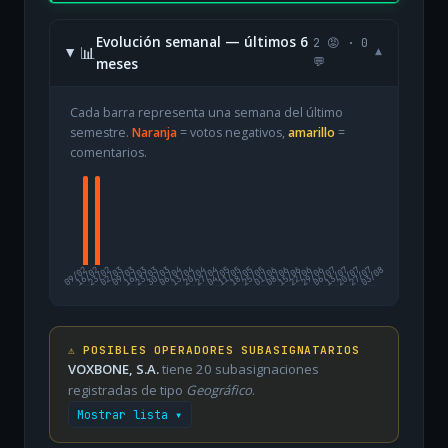
Evolución semanal — últimos 6
2 😡 · 0
📊
▾
meses
💬
Cada barra representa una semana del último
semestre.
Naranja
= votos negativos,
amarillo
=
comentarios.
09/02
16/02
23/02
02/03
09/03
16/03
23/03
30/03
06/04
13/04
20/04
27/04
04/05
11/05
18/05
25/05
01/06
08/06
15/06
22/06
29/06
06/07
13/07
20/07
27/07
03/08
⚠️ POSIBLES OPERADORES SUBASIGNATARIOS
VOXBONE, S.A.
tiene 20 subasignaciones
registradas de tipo
Geográfico
.
Mostrar lista ▾