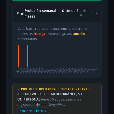
Evolución semanal — últimos 6
2 😡 · 0
📊
▾
meses
💬
Cada barra representa una semana del último
semestre.
Naranja
= votos negativos,
amarillo
=
comentarios.
09/02
16/02
23/02
02/03
09/03
16/03
23/03
30/03
06/04
13/04
20/04
27/04
04/05
11/05
18/05
25/05
01/06
08/06
15/06
22/06
29/06
06/07
13/07
20/07
27/07
03/08
⚠️ POSIBLES OPERADORES SUBASIGNATARIOS
AIRE NETWORKS DEL MEDITERRÁNEO, S.L.
UNIPERSONAL
tiene 20 subasignaciones
registradas de tipo
Geográfico
.
Mostrar lista ▾