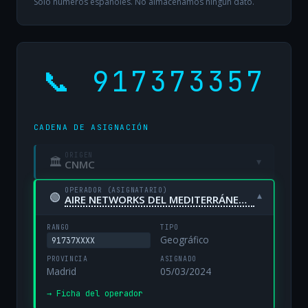
Solo números españoles. No almacenamos ningún dato.
📞 917373357
CADENA DE ASIGNACIÓN
ORIGEN
🏛
▾
CNMC
OPERADOR (ASIGNATARIO)
🟢
▾
AIRE NETWORKS DEL MEDITERRÁNEO, S.L. UNIPERSONAL
RANGO
TIPO
Geográfico
91737XXXX
PROVINCIA
ASIGNADO
Madrid
05/03/2024
→ Ficha del operador