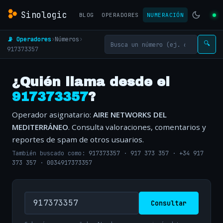
Sinologic
BLOG
OPERADORES
NUMERACIÓN
📡 Operadores
›
Números
›
🔍
917373357
¿Quién llama desde el
917373357
?
Operador asignatario:
AIRE NETWORKS DEL
MEDITERRÁNEO
. Consulta valoraciones, comentarios y
reportes de spam de otros usuarios.
También buscado como:
917373357
·
917 373 357
·
+34 917
373 357
·
0034917373357
Consultar