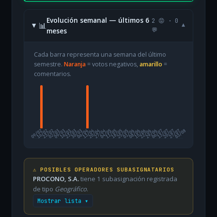
Evolución semanal — últimos 6
2 😡 · 0
📊
▾
meses
💬
Cada barra representa una semana del último
semestre.
Naranja
= votos negativos,
amarillo
=
comentarios.
09/02
16/02
23/02
02/03
09/03
16/03
23/03
30/03
06/04
13/04
20/04
27/04
04/05
11/05
18/05
25/05
01/06
08/06
15/06
22/06
29/06
06/07
13/07
20/07
27/07
03/08
⚠️ POSIBLES OPERADORES SUBASIGNATARIOS
PROCONO, S.A.
tiene 1 subasignación registrada
de tipo
Geográfico
.
Mostrar lista ▾