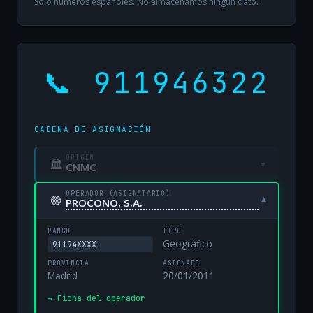
Solo números españoles. No almacenamos ningún dato.
📞 911946322
CADENA DE ASIGNACIÓN
ORIGEN
🏛
▾
CNMC
OPERADOR (ASIGNATARIO)
🟢
▾
PROCONO, S.A.
RANGO
TIPO
Geográfico
91194XXXX
PROVINCIA
ASIGNADO
Madrid
20/01/2011
→ Ficha del operador