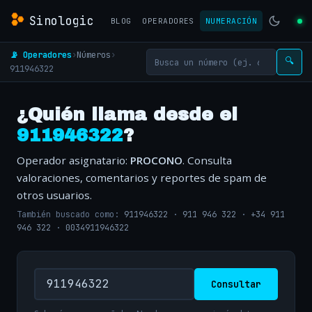
Sinologic
BLOG
OPERADORES
NUMERACIÓN
📡 Operadores
›
Números
›
🔍
911946322
¿Quién llama desde el
911946322
?
Operador asignatario:
PROCONO
. Consulta
valoraciones, comentarios y reportes de spam de
otros usuarios.
También buscado como:
911946322
·
911 946 322
·
+34 911
946 322
·
0034911946322
Consultar