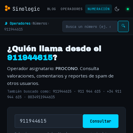
Sinologic
BLOG
OPERADORES
NUMERACIÓN
📡 Operadores
›
Números
›
🔍
911944615
¿Quién llama desde el
911944615
?
Operador asignatario:
PROCONO
. Consulta
valoraciones, comentarios y reportes de spam de
otros usuarios.
También buscado como:
911944615
·
911 944 615
·
+34 911
944 615
·
0034911944615
Consultar