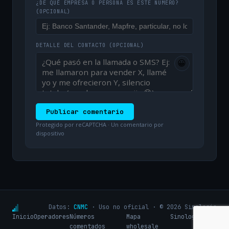
¿DE QUÉ EMPRESA O PERSONA ES ESTE NÚMERO?
(OPCIONAL)
DETALLE DEL CONTACTO
(OPCIONAL)
😀
Publicar comentario
Protegido por reCAPTCHA · Un comentario por
dispositivo
Datos:
CNMC
· Uso no oficial · © 2026 Sinologic
Inicio
Operadores
Números
Mapa
Sinologic.net
comentados
wholesale