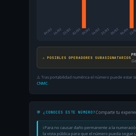
09/02
16/02
23/02
02/03
09/03
16/03
23/03
30/03
06/04
13/
PR
⚠️ POSIBLES OPERADORES SUBASIGNATARIOS
Ge
⚠️ Tras portabilidad numérica el número puede estar si
CNMC
.
Comparte tu experie
💬 ¿CONOCES ESTE NÚMERO?
ℹ️ Para no causar daño permanente a la numeració
la vista pública para que el número pueda seguir ut