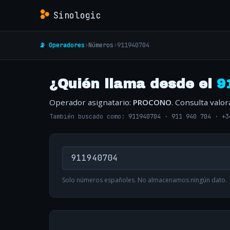
Sinologic
📡 Operadores
›
Números
›
911940704
¿Quién llama desde el
9
Operador asignatario:
PROCONO
. Consulta valo
También buscado como:
911940704
·
911 940 704
·
+3
Solo números españoles. No almacenamos ningún dato.