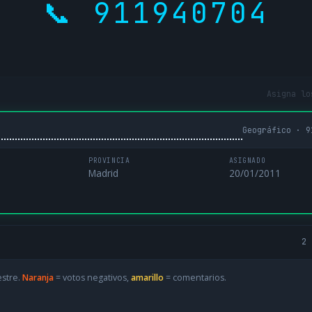
📞 911940704
Asigna lo
Geográfico · 9
PROVINCIA
ASIGNADO
Madrid
20/01/2011
2 
estre.
Naranja
= votos negativos,
amarillo
= comentarios.