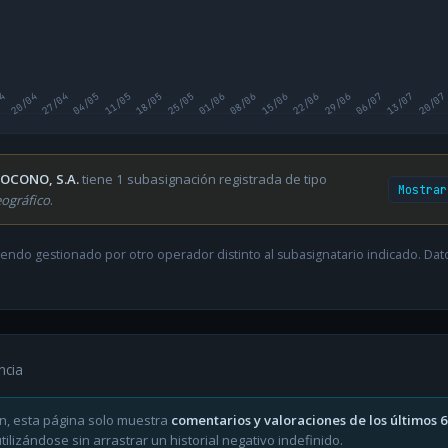
04
20/04
27/04
04/05
11/05
18/05
25/05
01/06
08/06
15/06
22/06
29/06
06/07
13/07
20/07
OCONO, S.A.
tiene 1 subasignación registrada de tipo
Mostrar
ográfico
.
endo gestionado por otro operador distinto al subasignatario indicado. Datos
ncia
n, esta página solo muestra
comentarios y valoraciones de los últimos 
ilizándose sin arrastrar un historial negativo indefinido.