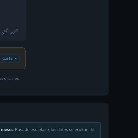
27/07
03/08
 lista ▾
 oficiales:
6 meses
. Pasado ese plazo, los datos se ocultan de