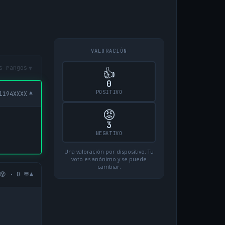
VALORACIÓN
▾
s rangos
👍
0
POSITIVO
▾
1194XXXX
😡
3
NEGATIVO
Una valoración por dispositivo. Tu
voto es anónimo y se puede
cambiar.
▾
😡 · 0 💬