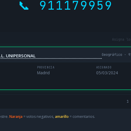
📞 911179959
Asigna lo
Geográfico · 9
.L. UNIPERSONAL
PROVINCIA
ASIGNADO
Madrid
05/03/2024
1 
estre.
Naranja
= votos negativos,
amarillo
= comentarios.