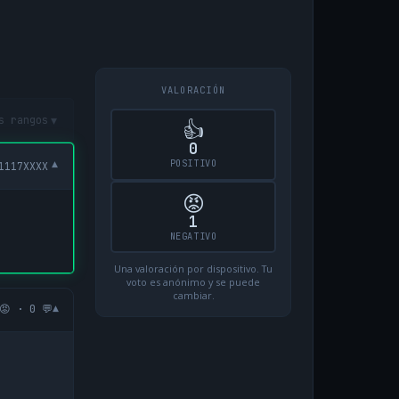
VALORACIÓN
▾
s rangos
👍
0
POSITIVO
▾
1117XXXX
😡
1
NEGATIVO
Una valoración por dispositivo. Tu
voto es anónimo y se puede
cambiar.
▾
😡 · 0 💬