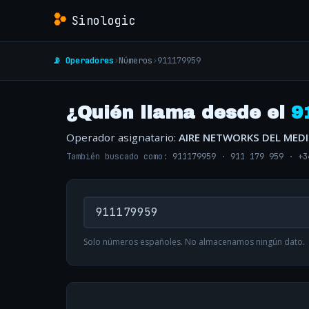
Sinologic
📡 Operadores
›
Números
›
911179959
¿Quién llama desde el
9
Operador asignatario:
AIRE NETWORKS DEL MED
También buscado como:
911179959
·
911 179 959
·
+3
Solo números españoles. No almacenamos ningún dato.