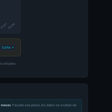
27/07
03/08
 lista ▾
 oficiales:
6 meses
. Pasado ese plazo, los datos se ocultan de