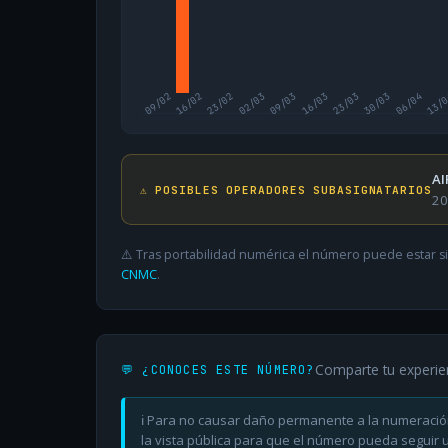
09/02
16/02
23/02
02/03
09/03
16/03
23/03
30/03
06/04
13/
AI
⚠️ POSIBLES OPERADORES SUBASIGNATARIOS
20
⚠️ Tras portabilidad numérica el número puede estar si
CNMC
.
Comparte tu experie
💬 ¿CONOCES ESTE NÚMERO?
ℹ️ Para no causar daño permanente a la numeració
la vista pública para que el número pueda seguir ut