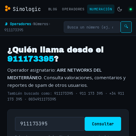
Sinologic
BLOG
OPERADORES
NUMERACIÓN
📡 Operadores
›
Números
›
🔍
911173395
¿Quién llama desde el
911173395
?
Operador asignatario:
AIRE NETWORKS DEL
MEDITERRÁNEO
. Consulta valoraciones, comentarios y
reportes de spam de otros usuarios.
También buscado como:
911173395
·
911 173 395
·
+34 911
173 395
·
0034911173395
Consultar