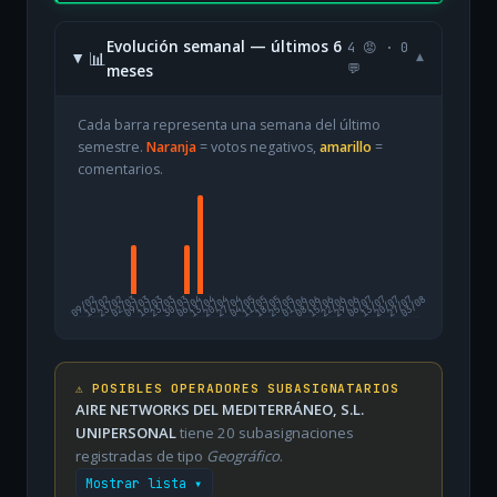
Evolución semanal — últimos 6
4 😡 · 0
📊
▾
meses
💬
Cada barra representa una semana del último
semestre.
Naranja
= votos negativos,
amarillo
=
comentarios.
09/02
16/02
23/02
02/03
09/03
16/03
23/03
30/03
06/04
13/04
20/04
27/04
04/05
11/05
18/05
25/05
01/06
08/06
15/06
22/06
29/06
06/07
13/07
20/07
27/07
03/08
⚠️ POSIBLES OPERADORES SUBASIGNATARIOS
AIRE NETWORKS DEL MEDITERRÁNEO, S.L.
UNIPERSONAL
tiene 20 subasignaciones
registradas de tipo
Geográfico
.
Mostrar lista ▾