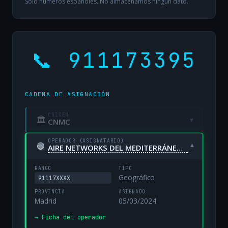
Solo números españoles. No almacenamos ningún dato.
📞 911173395
CADENA DE ASIGNACIÓN
ORIGEN
🏛
▾
CNMC
OPERADOR (ASIGNATARIO)
🟢
▾
AIRE NETWORKS DEL MEDITERRÁNEO, S.L. UNIPERSONAL
RANGO
TIPO
Geográfico
91117XXXX
PROVINCIA
ASIGNADO
Madrid
05/03/2024
→ Ficha del operador