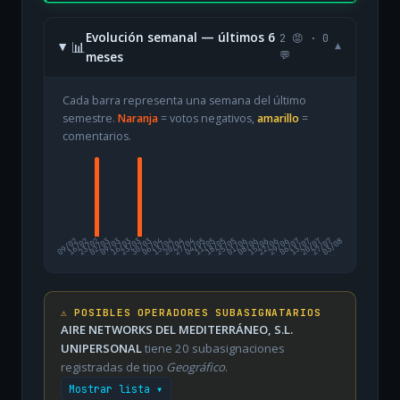
Evolución semanal — últimos 6
2 😡 · 0
📊
▾
meses
💬
Cada barra representa una semana del último
semestre.
Naranja
= votos negativos,
amarillo
=
comentarios.
09/02
16/02
23/02
02/03
09/03
16/03
23/03
30/03
06/04
13/04
20/04
27/04
04/05
11/05
18/05
25/05
01/06
08/06
15/06
22/06
29/06
06/07
13/07
20/07
27/07
03/08
⚠️ POSIBLES OPERADORES SUBASIGNATARIOS
AIRE NETWORKS DEL MEDITERRÁNEO, S.L.
UNIPERSONAL
tiene 20 subasignaciones
registradas de tipo
Geográfico
.
Mostrar lista ▾