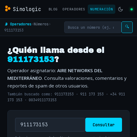
Sinologic
BLOG
OPERADORES
NUMERACIÓN
📡 Operadores
›
Números
›
🔍
911173153
¿Quién llama desde el
911173153
?
Operador asignatario:
AIRE NETWORKS DEL
MEDITERRÁNEO
. Consulta valoraciones, comentarios y
reportes de spam de otros usuarios.
También buscado como:
911173153
·
911 173 153
·
+34 911
173 153
·
0034911173153
Consultar