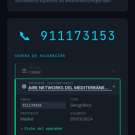
Solo números españoles. No almacenamos ningún dato.
📞 911173153
CADENA DE ASIGNACIÓN
ORIGEN
🏛
▾
CNMC
OPERADOR (ASIGNATARIO)
🟢
▾
AIRE NETWORKS DEL MEDITERRÁNEO, S.L. UNIPERSONAL
RANGO
TIPO
Geográfico
91117XXXX
PROVINCIA
ASIGNADO
Madrid
05/03/2024
→ Ficha del operador