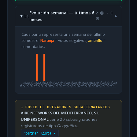
Evolución semanal — últimos 6
2 😡 · 0
📊
▾
meses
💬
Cada barra representa una semana del último
semestre.
Naranja
= votos negativos,
amarillo
=
comentarios.
09/02
16/02
23/02
02/03
09/03
16/03
23/03
30/03
06/04
13/04
20/04
27/04
04/05
11/05
18/05
25/05
01/06
08/06
15/06
22/06
29/06
06/07
13/07
20/07
27/07
03/08
⚠️ POSIBLES OPERADORES SUBASIGNATARIOS
AIRE NETWORKS DEL MEDITERRÁNEO, S.L.
UNIPERSONAL
tiene 20 subasignaciones
registradas de tipo
Geográfico
.
Mostrar lista ▾