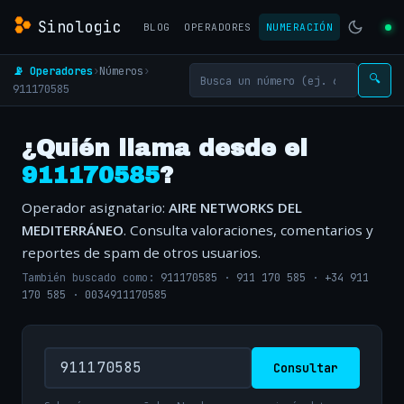
Sinologic
BLOG
OPERADORES
NUMERACIÓN
📡 Operadores
›
Números
›
🔍
911170585
¿Quién llama desde el
911170585
?
Operador asignatario:
AIRE NETWORKS DEL
MEDITERRÁNEO
. Consulta valoraciones, comentarios y
reportes de spam de otros usuarios.
También buscado como:
911170585
·
911 170 585
·
+34 911
170 585
·
0034911170585
Consultar