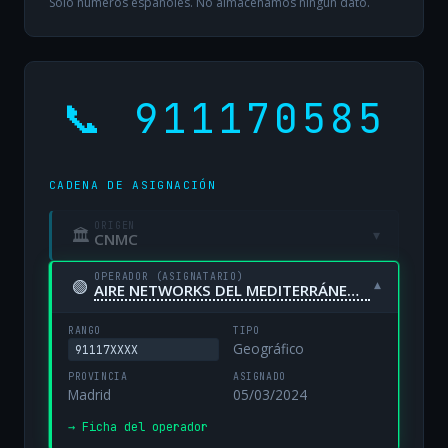
Solo números españoles. No almacenamos ningún dato.
📞 911170585
CADENA DE ASIGNACIÓN
ORIGEN
🏛
▾
CNMC
OPERADOR (ASIGNATARIO)
🟢
▾
AIRE NETWORKS DEL MEDITERRÁNEO, S.L. UNIPERSONAL
RANGO
TIPO
Geográfico
91117XXXX
PROVINCIA
ASIGNADO
Madrid
05/03/2024
→ Ficha del operador