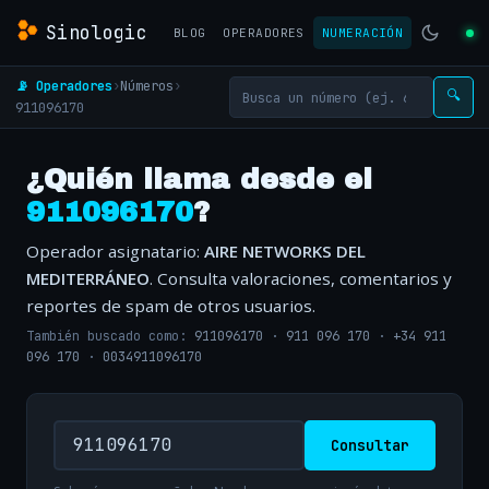
Sinologic
BLOG
OPERADORES
NUMERACIÓN
📡 Operadores
›
Números
›
🔍
911096170
¿Quién llama desde el
911096170
?
Operador asignatario:
AIRE NETWORKS DEL
MEDITERRÁNEO
. Consulta valoraciones, comentarios y
reportes de spam de otros usuarios.
También buscado como:
911096170
·
911 096 170
·
+34 911
096 170
·
0034911096170
Consultar