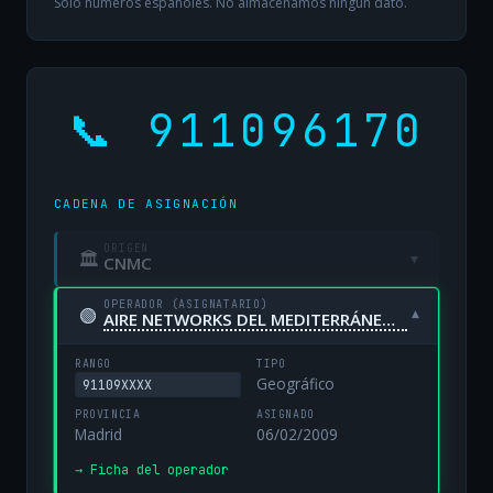
Solo números españoles. No almacenamos ningún dato.
📞 911096170
CADENA DE ASIGNACIÓN
ORIGEN
🏛
▾
CNMC
OPERADOR (ASIGNATARIO)
🟢
▾
AIRE NETWORKS DEL MEDITERRÁNEO, S.L. UNIPERSONAL
RANGO
TIPO
Geográfico
91109XXXX
PROVINCIA
ASIGNADO
Madrid
06/02/2009
→ Ficha del operador