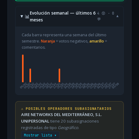
Evolución semanal — últimos 6
4 😡 · 0
📊
▾
meses
💬
Cada barra representa una semana del último
semestre.
Naranja
= votos negativos,
amarillo
=
comentarios.
09/02
16/02
23/02
02/03
09/03
16/03
23/03
30/03
06/04
13/04
20/04
27/04
04/05
11/05
18/05
25/05
01/06
08/06
15/06
22/06
29/06
06/07
13/07
20/07
27/07
03/08
⚠️ POSIBLES OPERADORES SUBASIGNATARIOS
AIRE NETWORKS DEL MEDITERRÁNEO, S.L.
UNIPERSONAL
tiene 20 subasignaciones
registradas de tipo
Geográfico
.
Mostrar lista ▾