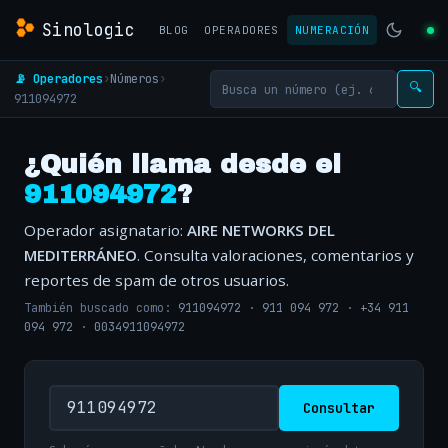
Sinologic
BLOG
OPERADORES
NUMERACIÓN
📡 Operadores
›
Números
›
🔍
911094972
¿Quién llama desde el
911094972
?
Operador asignatario:
AIRE NETWORKS DEL
MEDITERRÁNEO
. Consulta valoraciones, comentarios y
reportes de spam de otros usuarios.
También buscado como:
911094972
·
911 094 972
·
+34 911
094 972
·
0034911094972
Consultar