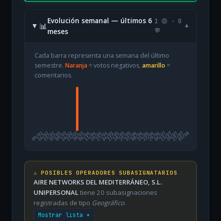
Evolución semanal — últimos 6
1 😡 · 0
📊
▾
meses
💬
Cada barra representa una semana del último
semestre.
Naranja
= votos negativos,
amarillo
=
comentarios.
09/02
16/02
23/02
02/03
09/03
16/03
23/03
30/03
06/04
13/04
20/04
27/04
04/05
11/05
18/05
25/05
01/06
08/06
15/06
22/06
29/06
06/07
13/07
20/07
27/07
03/08
⚠️ POSIBLES OPERADORES SUBASIGNATARIOS
AIRE NETWORKS DEL MEDITERRÁNEO, S.L.
UNIPERSONAL
tiene 20 subasignaciones
registradas de tipo
Geográfico
.
Mostrar lista ▾