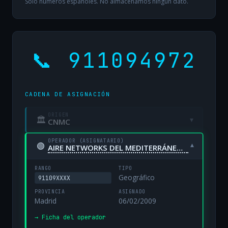
Solo números españoles. No almacenamos ningún dato.
📞 911094972
CADENA DE ASIGNACIÓN
ORIGEN
🏛
▾
CNMC
OPERADOR (ASIGNATARIO)
🟢
▾
AIRE NETWORKS DEL MEDITERRÁNEO, S.L. UNIPERSONAL
RANGO
TIPO
Geográfico
91109XXXX
PROVINCIA
ASIGNADO
Madrid
06/02/2009
→ Ficha del operador