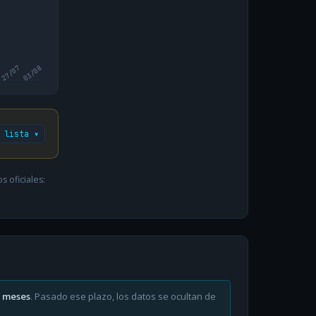
27/07
03/08
 lista ▾
 oficiales:
6 meses
. Pasado ese plazo, los datos se ocultan de