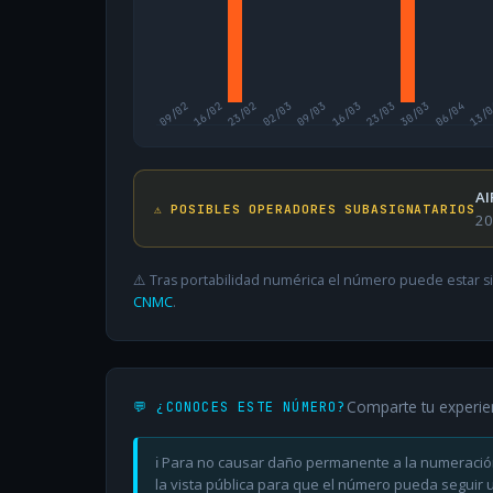
09/02
16/02
23/02
02/03
09/03
16/03
23/03
30/03
06/04
13/
AI
⚠️ POSIBLES OPERADORES SUBASIGNATARIOS
20
⚠️ Tras portabilidad numérica el número puede estar si
CNMC
.
Comparte tu experie
💬 ¿CONOCES ESTE NÚMERO?
ℹ️ Para no causar daño permanente a la numeració
la vista pública para que el número pueda seguir ut