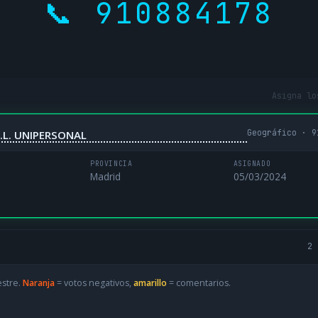
📞 910884178
Asigna lo
Geográfico · 9
.L. UNIPERSONAL
PROVINCIA
ASIGNADO
Madrid
05/03/2024
2 
estre.
Naranja
= votos negativos,
amarillo
= comentarios.