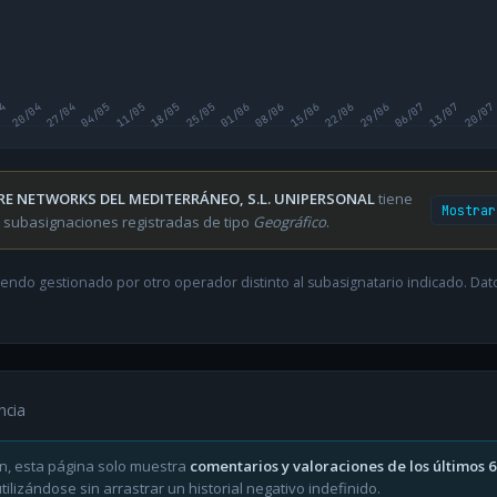
04
20/04
27/04
04/05
11/05
18/05
25/05
01/06
08/06
15/06
22/06
29/06
06/07
13/07
20/07
RE NETWORKS DEL MEDITERRÁNEO, S.L. UNIPERSONAL
tiene
Mostrar
 subasignaciones registradas de tipo
Geográfico
.
endo gestionado por otro operador distinto al subasignatario indicado. Datos
ncia
n, esta página solo muestra
comentarios y valoraciones de los últimos 
ilizándose sin arrastrar un historial negativo indefinido.