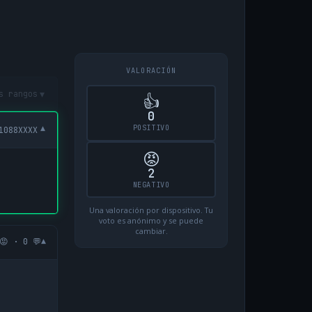
VALORACIÓN
▾
s rangos
👍
0
POSITIVO
▾
1088XXXX
😡
2
NEGATIVO
Una valoración por dispositivo. Tu
voto es anónimo y se puede
cambiar.
▾
😡 · 0 💬