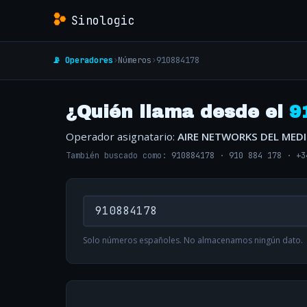
Sinologic
📡 Operadores
›
Números
›
910884178
¿Quién llama desde el
9
Operador asignatario:
AIRE NETWORKS DEL MED
También buscado como:
910884178
·
910 884 178
·
+3
Solo números españoles. No almacenamos ningún dato.