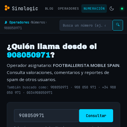
Sinologic
BLOG
OPERADORES
NUMERACIÓN
📡 Operadores
›
Números
›
🔍
908050971
¿Quién llama desde el
908050971
?
Operador asignatario:
FOOTBALLERISTA MOBILE SPAIN
.
Consulta valoraciones, comentarios y reportes de
spam de otros usuarios.
También buscado como:
908050971
·
908 050 971
·
+34 908
050 971
·
0034908050971
Consultar