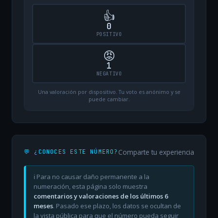
👍
0
POSITIVO
😡
1
NEGATIVO
Una valoración por dispositivo. Tu voto es anónimo y se
puede cambiar.
Comparte tu experiencia
💬 ¿CONOCES ESTE NÚMERO?
ℹ️ Para no causar daño permanente a la
numeración, esta página solo muestra
comentarios y valoraciones de los últimos 6
meses
. Pasado ese plazo, los datos se ocultan de
la vista pública para que el número pueda seguir