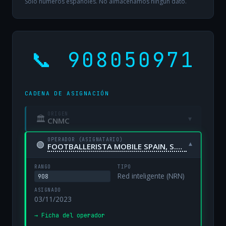
Solo números españoles. No almacenamos ningún dato.
📞 908050971
CADENA DE ASIGNACIÓN
ORIGEN
🏛
▾
CNMC
OPERADOR (ASIGNATARIO)
🟢
▾
FOOTBALLERISTA MOBILE SPAIN, S.A. UNIPERSONAL
RANGO
TIPO
Red inteligente (NRN)
908
ASIGNADO
03/11/2023
→ Ficha del operador