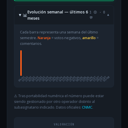
Evolución semanal — últimos 6
1 😡 · 0
📊
▾
meses
💬
Cada barra representa una semana del último
semestre.
Naranja
= votos negativos,
amarillo
=
comentarios.
09/02
16/02
23/02
02/03
09/03
16/03
23/03
30/03
06/04
13/04
20/04
27/04
04/05
11/05
18/05
25/05
01/06
08/06
15/06
22/06
29/06
06/07
13/07
20/07
27/07
03/08
⚠️ Tras portabilidad numérica el número puede estar
siendo gestionado por otro operador distinto al
subasignatario indicado. Datos oficiales:
CNMC
.
VALORACIÓN