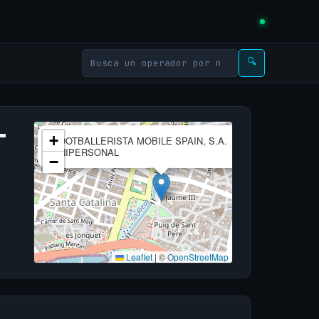
🔍
L
×
+
FOOTBALLERISTA MOBILE SPAIN, S.A.
UNIPERSONAL
−
Leaflet
|
©
OpenStreetMap