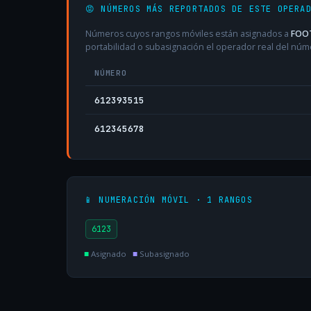
😡 NÚMEROS MÁS REPORTADOS DE ESTE OPERA
Números cuyos rangos móviles están asignados a
FOOT
portabilidad o subasignación el operador real del núm
NÚMERO
612393515
612345678
📱 NUMERACIÓN MÓVIL · 1 RANGOS
6123
■
Asignado
■
Subasignado