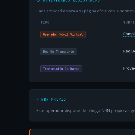
📋 ACTIVIDADES REGISTRADAS
Cada actividad enlaza a su página oficial con la normativ
TIPO
SUBT
Compl
Operador Móvil Virtual
Red D
Red De Transporte
Provee
Transmisión De Datos
⚡ NRN PROPIO
Este operador dispone de código NRN propio asign