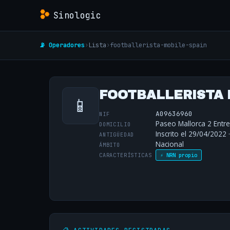
Sinologic
📡 Operadores
›
Lista
›
footballerista-mobile-spain
FOOTBALLERISTA M
📱
A09636960
NIF
Paseo Mallorca 2 Entre
DOMICILIO
Inscrito el 29/04/2022 
ANTIGÜEDAD
Nacional
ÁMBITO
CARACTERÍSTICAS
⚡ NRN propio