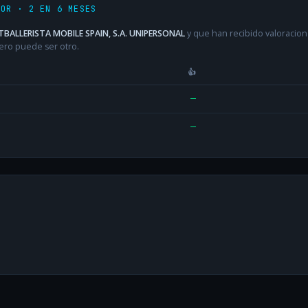
DOR · 2 EN 6 MESES
BALLERISTA MOBILE SPAIN, S.A. UNIPERSONAL
y que han recibido valoracion
ero puede ser otro.
👍
—
—