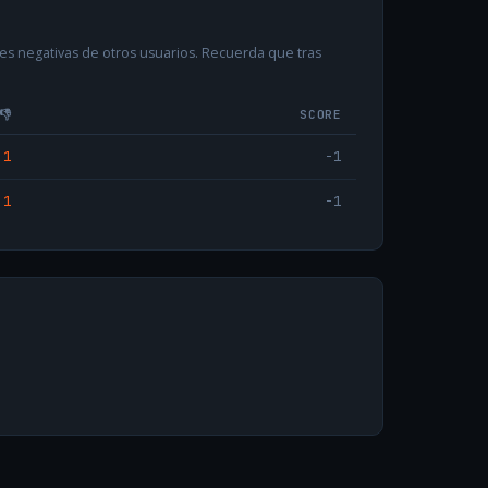
es negativas de otros usuarios. Recuerda que tras
👎
SCORE
1
-1
1
-1