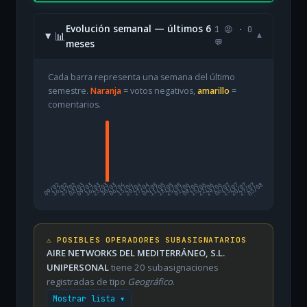
Evolución semanal — últimos 6
1 😡 · 0
📊
▾
meses
💬
Cada barra representa una semana del último
semestre.
Naranja
= votos negativos,
amarillo
=
comentarios.
09/02
16/02
23/02
02/03
09/03
16/03
23/03
30/03
06/04
13/04
20/04
27/04
04/05
11/05
18/05
25/05
01/06
08/06
15/06
22/06
29/06
06/07
13/07
20/07
27/07
03/08
⚠️ POSIBLES OPERADORES SUBASIGNATARIOS
AIRE NETWORKS DEL MEDITERRÁNEO, S.L.
UNIPERSONAL
tiene 20 subasignaciones
registradas de tipo
Geográfico
.
Mostrar lista ▾