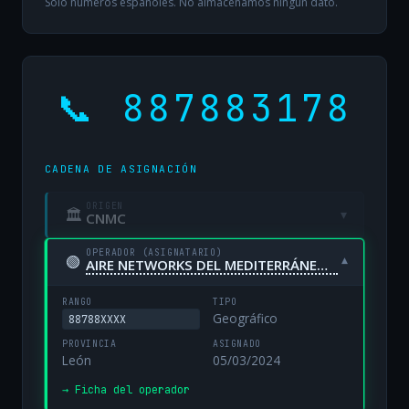
Solo números españoles. No almacenamos ningún dato.
📞 887883178
CADENA DE ASIGNACIÓN
ORIGEN
🏛
▾
CNMC
OPERADOR (ASIGNATARIO)
🟢
▾
AIRE NETWORKS DEL MEDITERRÁNEO, S.L. UNIPERSONAL
RANGO
TIPO
Geográfico
88788XXXX
PROVINCIA
ASIGNADO
León
05/03/2024
→ Ficha del operador