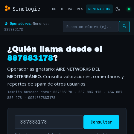
Sinologic
BLOG
OPERADORES
NUMERACIÓN
📡 Operadores
›
Números
›
🔍
887883178
¿Quién llama desde el
887883178
?
Operador asignatario:
AIRE NETWORKS DEL
MEDITERRÁNEO
. Consulta valoraciones, comentarios y
reportes de spam de otros usuarios.
También buscado como:
887883178
·
887 883 178
·
+34 887
883 178
·
0034887883178
Consultar