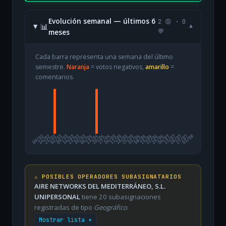
Evolución semanal — últimos 6
2 😡 · 0
📊
▾
meses
💬
Cada barra representa una semana del último
semestre.
Naranja
= votos negativos,
amarillo
=
comentarios.
09/02
16/02
23/02
02/03
09/03
16/03
23/03
30/03
06/04
13/04
20/04
27/04
04/05
11/05
18/05
25/05
01/06
08/06
15/06
22/06
29/06
06/07
13/07
20/07
27/07
03/08
⚠️ POSIBLES OPERADORES SUBASIGNATARIOS
AIRE NETWORKS DEL MEDITERRÁNEO, S.L.
UNIPERSONAL
tiene 20 subasignaciones
registradas de tipo
Geográfico
.
Mostrar lista ▾