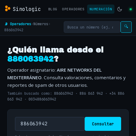
Sinologic
BLOG
OPERADORES
NUMERACIÓN
📡 Operadores
›
Números
›
🔍
886063942
¿Quién llama desde el
886063942
?
Operador asignatario:
AIRE NETWORKS DEL
MEDITERRÁNEO
. Consulta valoraciones, comentarios y
reportes de spam de otros usuarios.
También buscado como:
886063942
·
886 063 942
·
+34 886
063 942
·
0034886063942
Consultar