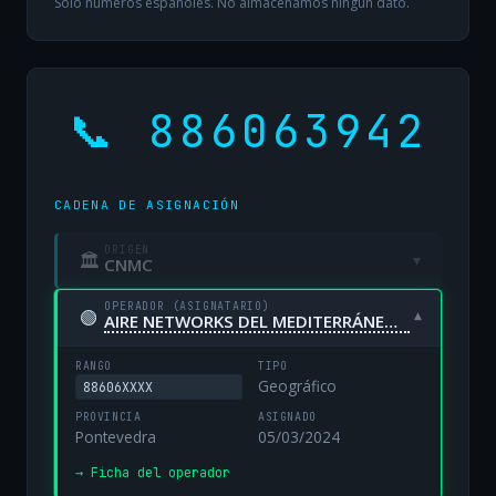
Solo números españoles. No almacenamos ningún dato.
📞 886063942
CADENA DE ASIGNACIÓN
ORIGEN
🏛
▾
CNMC
OPERADOR (ASIGNATARIO)
🟢
▾
AIRE NETWORKS DEL MEDITERRÁNEO, S.L. UNIPERSONAL
RANGO
TIPO
Geográfico
88606XXXX
PROVINCIA
ASIGNADO
Pontevedra
05/03/2024
→ Ficha del operador